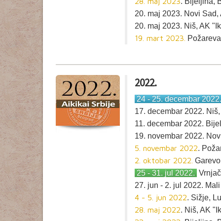
28. maj 2023
. Bijeljina
20. maj 2023. Novi Sad,
20. maj 2023. Niš, AK "Ik
19. mart 2023.
Požarevac
2022.
24 - 25. decembar 2022
17. decembar 2022. Niš, 
11. decembar 2022. Bijel
19. novembar 2022. Nov
5. novembar 2022
. Poža
2. oktobar 2022.
Garevo,
25 - 31. jul 2022.
Vrnjač
27. jun - 2. jul 2022. Ma
4 - 5. jun 2022
. Sižje, 
28. maj 2022
. Niš, AK "I