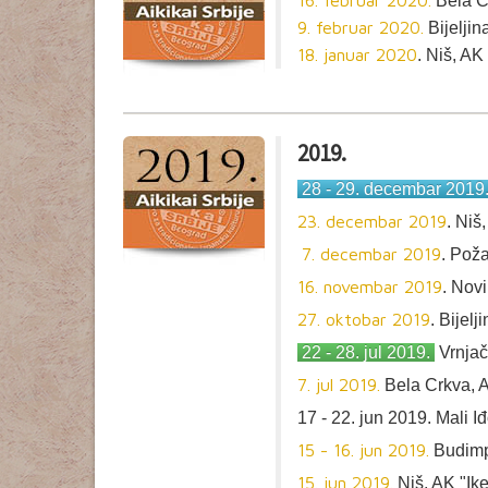
16. februar 2020.
Bela C
9. februar 2020.
Bijeljin
18. januar 2020
. Niš, AK
2019.
28 - 29. decembar 2019
23. decembar 2019
. Niš
7. decembar 2019
. Pož
16. novembar 2019
. Nov
27. oktobar 2019
. Bijel
22 - 28. jul 2019.
Vrnjač
7. jul 2019.
Bela Crkva, A
17 - 22. jun 2019. Mali 
15 - 16. jun 2019.
Budimp
15. jun 2019.
Niš, AK "Ike