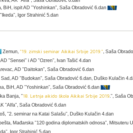
rkva, AK "Alfa", Saša Obradović 6.dan
a, BiH, ispit AD "Yoshinkan", Saša Obradović 6.dan
 "Ikeda", Igor Strahinić 5.dan
"19. zimski seminar Aikikai Srbije 2019."
.
Zemun,
, Saša Obrado
, AD "Sensei" i AD "Ozren", Ivan Tašić 4.dan
arevac, AD "Daitokan", Saša Obradović 6.dan
i Sad, AD "Budokan", Saša Obradović 6.dan, Duško Kulačin 4.
jina, BiH, AD "Yoshinkan", Saša Obradović 6.dan
18. Letnja aikido škola Aikikai Srbije 2019
ka Banja, "
.", Saša O
K "Alfa", Saša Obradović 6.dan
Iđoš, "2. seminar na Katai Salašu", Duško Kulačin 4.dan
ešta, Mađarska "120 godina diplomatskih odnosa", Mitsuteru
da", Igor Strahinić 5.dan