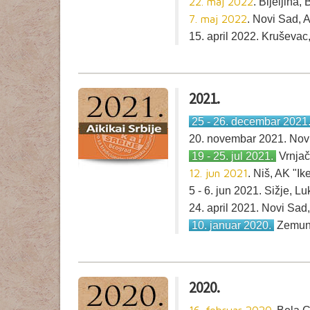
22. maj 2022
. Bijeljina
7. maj 2022
. Novi Sad, 
15. april 2022. Kruševac
2021.
25 - 26. decembar 2021
20. novembar 2021. Nov
19 - 25. jul 2021.
Vrnjač
12. jun 2021
. Niš, AK "Ik
5 - 6. jun 2021. Sižje, 
24. april 2021. Novi Sa
10. januar 2020.
Zemun
2020.