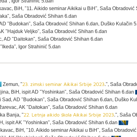
eda", Igor Strahinić 5.dan
Lukavac, BiH, "11. Aikido seminar Aikikai u BiH", Saša Obradovi
Taka", Saša Obradović Shihan 6.dan
 AD "Budokan", Saša Obradović Shihan 6.dan, Duško Kulačin 5
 AK "Hajduk Veljko", Saša Obradović Shihan 6.dan
c, AD "Daitokan", Saša Obradović Shihan 6.dan
"Ikeda", Igor Strahinić 5.dan
23. zimski seminar Aikikai Srbije 2023
.
Zemun, "
.", Saša Obrad
ljina, BiH, ispit AD "Yoshinkan", Saša Obradović Shihan 6.dan
i Sad, AD "Budokan", Saša Obradović Shihan 6.dan, Duško Kul
arevac, AK "Daitokan", Saša Obradović Shihan 6.dan
22. Letnja aikido škola Aikikai Srbije 2023
ka Banja, "
.", Saša O
BiH, ispit AK "Yoshinkan", Saša Obradović Shihan 6.dan
Lukavac, BiH, "10. Aikido seminar Aikikai u BiH", Saša Obradov