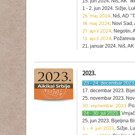
15. jun 2024. Niš, AK "Ik
1 - 2. jun 2024. Sižje, 
26. maj 2024
. Niš, AD "
18. maj 2024
. Novi Sad,
21. april 2024
. Negotin,
13. april 2024
. Požareva
21. januar 2024. Niš, AK 
2023.
23 - 24. decembar 2023
17. decembar 2023. Bije
25. novembar 2023. Nov
30. septembar 2023.
Pož
24 - 30. jul 2023.
Vrnjač
25. jun 2023. Bijeljina 
3 - 4. jun 2023
. Sižje, 