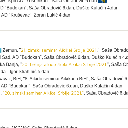
, BiH, ispit AD "Yoshinkan", Saša Obradović 6.dan
AD "Budokan", Saša Obradović 6.dan, Duško Kulačin 4.dan
, AD "Kruševac", Zoran Lukić 4.dan
21. zimski seminar Aikikai Srbije 2021
.
Zemun, "
.", Saša Obrado
i Sad, AD "Budokan", Saša Obradović 6.dan, Duško Kulačin 4.
20. Letnja aikido škola Aikikai Srbije 2021.
ka Banja, "
", Saša O
eda", Igor Strahinić 5.dan
Lukavac, BiH, "8. Aikido seminar Aikikai u BiH", Saša Obradović 
d, AD "Budokan", Saša Obradović 6.dan, Duško Kulačin 4.dan
"20. zimski seminar Aikikai Srbije 2021."
,
, Saša Obradović 6.d