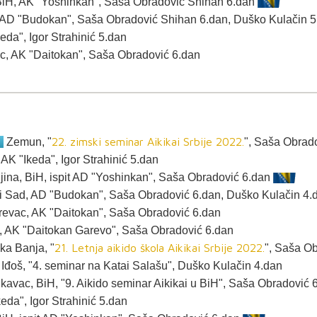
, BiH, AK "Yoshinkan", Saša Obradović Shihan 6.dan
 AD "Budokan", Saša Obradović Shihan 6.dan, Duško Kulačin 5
eda", Igor Strahinić 5.dan
, AK "Daitokan", Saša Obradović 6.dan
22. zimski seminar Aikikai Srbije 2022.
.
Zemun, "
", Saša Obrado
AK "Ikeda", Igor Strahinić 5.dan
jina, BiH, ispit AD "Yoshinkan", Saša Obradović 6.dan
i Sad, AD "Budokan", Saša Obradović 6.dan, Duško Kulačin 4.
revac, AK "Daitokan", Saša Obradović 6.dan
 AK "Daitokan Garevo", Saša Obradović 6.dan
21. Letnja aikido škola Aikikai Srbije 2022.
ka Banja, "
", Saša O
li Iđoš, "4. seminar na Katai Salašu", Duško Kulačin 4.dan
Lukavac, BiH, "9. Aikido seminar Aikikai u BiH", Saša Obradović
keda", Igor Strahinić 5.dan