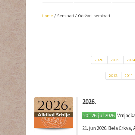
Home
/
Seminari / Održani seminari
2026.
2025.
2024
2012.
2011.
2026.
20 - 26. jul 2026.
Vrnjačka
21. jun 2026. Bela Crkva,