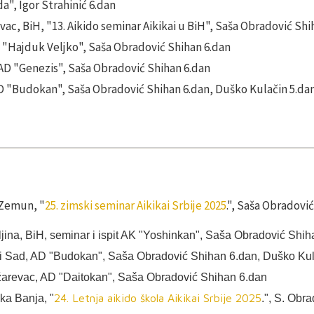
da", Igor Strahinić 6.dan
ukavac, BiH, "13. Aikido seminar Aikikai u BiH", Saša Obradović Sh
K "Hajduk Veljko", Saša Obradović Shihan 6.dan
 AD "Genezis", Saša Obradović Shihan 6.dan
AD "Budokan", Saša Obradović Shihan 6.dan, Duško Kulačin 5.da
Zemun, "
25. zimski seminar Aikikai Srbije 2025
.", Saša Obradovi
jina, BiH, seminar i ispit AK "Yoshinkan", Saša Obradović Shi
i Sad, AD "Budokan", Saša Obradović Shihan 6.dan, Duško Kul
žarevac, AD "Daitokan", Saša Obradović Shihan 6.dan
24. Letnja aikido škola Aikikai Srbije 2025
ka Banja, "
.", S. Obr