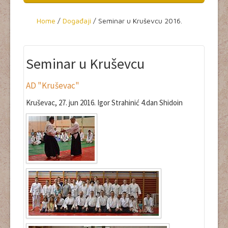
Home
Home
/
Događaji
/
Seminar u Kruševcu 2016.
Termini
Događaji
Seminar u Kruševcu
Yudanshe
AD "Kruševac"
Aikikai Srbije - home
Kruševac, 27. jun 2016. Igor Strahinić 4.dan Shidoin