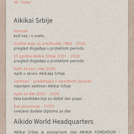
AK "Soko"
Aikikai Srbije
Novosti
kod nas i u svetu
Godine koje su predhodile 1969 - 2020.
pregled događaja u proteklom periodu
25 godina Aikikai Srbije 2001 - 2026.
pregled događaja u proteklom periodu
Ispiti za kyu i dan 2026.
ispiti u okviru Aikikaija Srbije
Seminari - predstojeći u narednom periodu
najavljeni seminari Aikikai Srbije
Ispiti za dan 2001 - 2026.
lista kandidata koji su dobili dan pojas
Dan promocije - FOTO
svečana dodela diploma za dan
Aikido World Headquarters
Aikikai Srbije je punopravni član AIKIKAI FONDATION -