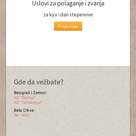
Uslovi za polaganje i zvanja
za kyu i dan stepenove
Pogledajte
Gde da vežbate?
Beograd i Zemun:
AD "Zemun"
AD "Yamatokan"
Bela Crkva:
AK "Alfa"