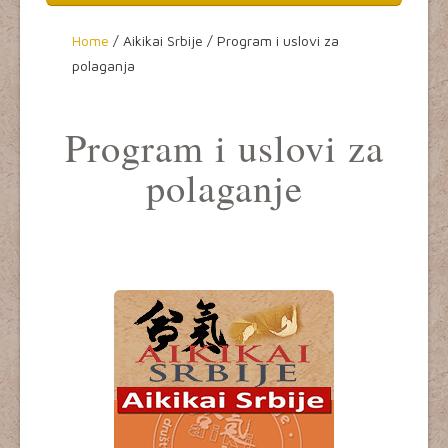
Home
Home
/
Aikikai Srbije /
Program i uslovi za
polaganja
O aikidou
Seminari
Program i uslovi za
Dešavanja
polaganje
Aikikai Srbije
Tekstovi
Video
Kultura