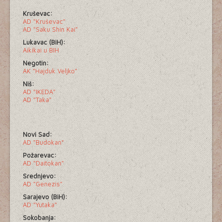
Kruševac:
AD "Kruševac"
AD "Saku Shin Kai"
Lukavac (BiH):
Aikikai u BIH
Negotin:
AK "Hajduk Veljko"
Niš:
AD "IKEDA"
AD "Taka"
Novi Sad:
AD "Budokan"
Požarevac:
AD "Daitokan"
Srednjevo:
AD "Genezis"
Sarajevo (BiH):
AD "Yutaka"
Sokobanja: