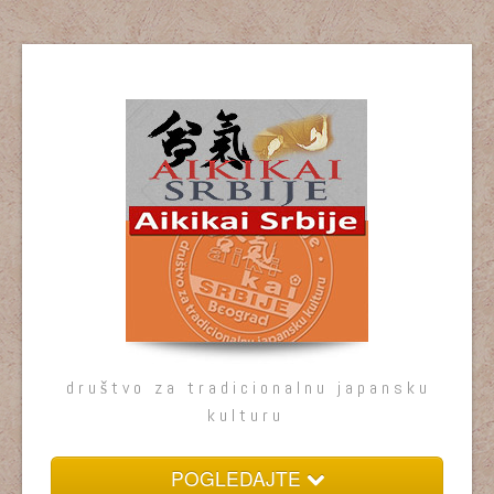
društvo za tradicionalnu japansku
kulturu
POGLEDAJTE