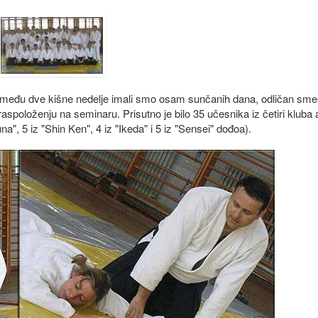
Između dve kišne nedelje imali smo osam sunčanih dana, odličan smeš
aspoloženju na seminaru. Prisutno je bilo 35 učesnika iz četiri kluba 
na", 5 iz "Shin Ken", 4 iz "Ikeda" i 5 iz "Sensei" dođoa).