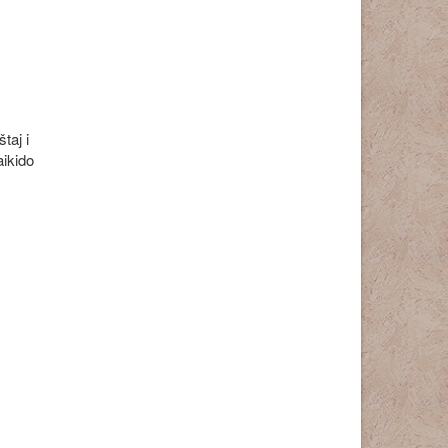
taj i
aikido