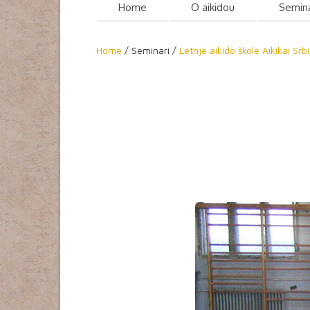
Home
O aikidou
Semin
Home
/
Seminari /
Letnje aikido škole Aikikai Srbi