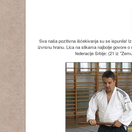
Sva naša pozitivna išćekivanja su se ispunila! 
izvrsnu hranu. Lica na slikama najbolje govore o r
federacije Srbije: (21 iz "Zemu