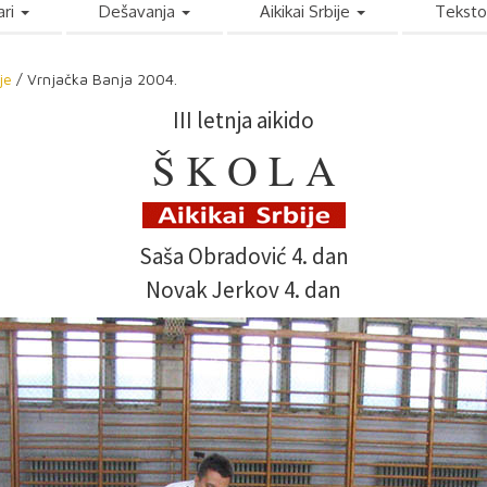
ari
Dešavanja
Aikikai Srbije
Teksto
je
/ Vrnjačka Banja 2004.
III letnja aikido
Š K O L A
Saša Obradović 4. dan
Novak Jerkov 4. dan