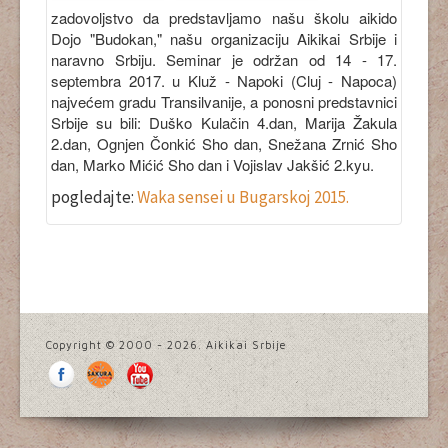
zadovoljstvo da predstavljamo našu školu aikido
Dojo "Budokan," našu organizaciju Aikikai Srbije i
naravno Srbiju. Seminar je održan od 14 - 17.
septembra 2017. u Kluž - Napoki (Cluj - Napoca)
najvećem gradu Transilvanije, a ponosni predstavnici
Srbije su bili: Duško Kulačin 4.dan, Marija Žakula
2.dan, Ognjen Čonkić Sho dan, Snežana Zrnić Sho
dan, Marko Mićić Sho dan i Vojislav Jakšić 2.kyu.
pogledajte:
Waka sensei u Bugarskoj 2015.
Copyright © 2000 - 2026. Aikikai Srbije