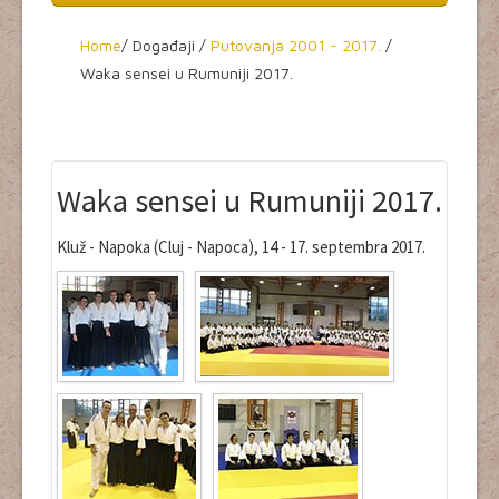
Home
Home
/
Događaji /
Putovanja 2001 - 2017
.
/
Waka sensei u Rumuniji 2017.
O aikidou
Seminari
Dešavanja
Waka sensei u Rumuniji 2017.
Aikikai Srbije
Kluž - Napoka (Cluj - Napoca), 14 - 17. septembra 2017.
Tekstovi
Video
Kultura