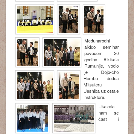
Međunarodni
aikido seminar
povodom 20
godina Aikikaia
Rumunije, vodio
je Dojo-cho
Hombu dođoa
Mitsuteru
Ueshiba uz ostale
instruktore.
Ukazala
nam se
čast i