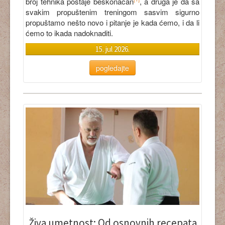
broj tehnika postaje beskonačan
, a druga je da sa
svakim propuštenim treningom sasvim sigurno
propuštamo nešto novo i pitanje je kada ćemo, i da li
ćemo to ikada nadoknaditi.
15. jul 2026.
pogledajte
Živa umetnost: Od osnovnih recepata