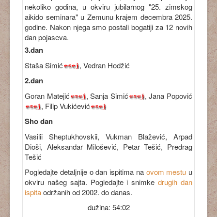
nekoliko godina, u okviru jubilarnog "25. zimskog
aikido seminara" u Zemunu krajem decembra 2025.
godine. Nakon njega smo postali bogatiji za 12 novih
dan pojaseva.
3.dan
Staša Simić
, Vedran Hodžić
2.dan
Goran Matejić
, Sanja Simić
, Jana Popović
, Filip Vukićević
Sho dan
Vasilii Sheptukhovskii, Vukman Blažević, Arpad
Dioši, Aleksandar Milošević, Petar Tešić, Predrag
Tešić
Pogledajte detaljnije o dan ispitima na
ovom mestu
u
okviru našeg sajta. Pogledajte i snimke
drugih dan
ispita
održanih od 2002. do danas.
dužina: 54:02