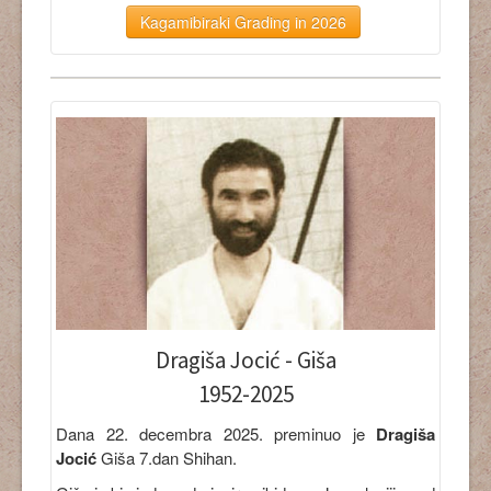
Kagamibiraki Grading in 2026
Dragiša Jocić - Giša
1952-2025
Dana 22. decembra 2025. preminuo je
Dragiša
Jocić
Giša 7.dan Shihan.