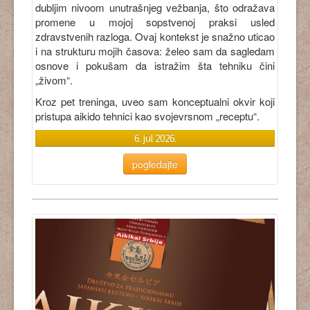
dubljim nivoom unutrašnjeg vežbanja, što odražava
promene u mojoj sopstvenoj praksi usled
zdravstvenih razloga. Ovaj kontekst je snažno uticao
i na strukturu mojih časova: želeo sam da sagledam
osnove i pokušam da istražim šta tehniku čini
„živom“.
Kroz pet treninga, uveo sam konceptualni okvir koji
pristupa aikido tehnici kao svojevrsnom „receptu“.
6. jul 2026.
pogledajte