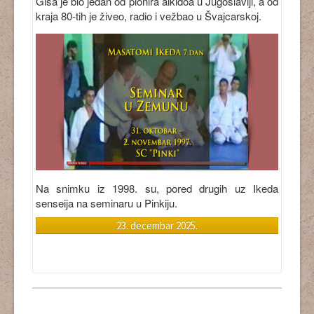
Giša je bio jedan od pionira aikidoa u Jugoslaviji, a od
kraja 80-tih je živeo, radio i vežbao u Švajcarskoj.
Na snimku iz 1998. su, pored drugih uz Ikeda
senseija na seminaru u Pinkiju.
23. decembar 2025.