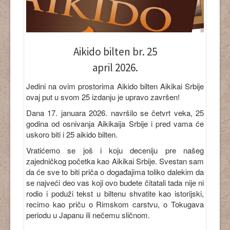
Aikido bilten br. 25
april 2026.
Jedini na ovim prostorima Aikido bilten Aikikai Srbije
ovaj put u svom 25 izdanju je upravo završen!
Dana 17. januara 2026. navršilo se četvrt veka, 25
godina od osnivanja Aikikaija Srbije i pred vama će
uskoro biti i 25 aikido bilten.
Vratićemo se još i koju deceniju pre našeg
zajedničkog početka kao Aikikai Srbije. Svestan sam
da će sve to biti priča o događajima toliko dalekim da
se najveći deo vas koji ovo budete čitatali tada nije ni
rodio i poduži tekst u biltenu shvatite kao istorijski,
recimo kao priču o Rimskom carstvu, o Tokugava
periodu u Japanu ili nečemu sličnom.