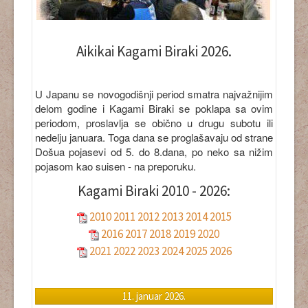
Aikikai Kagami Biraki 2026.
U Japanu se novogodišnji period smatra najvažnijim
delom godine i Kagami Biraki se poklapa sa ovim
periodom, proslavlja se obično u drugu subotu ili
nedelju januara. Toga dana se proglašavaju od strane
Došua pojasevi od 5. do 8.dana, po neko sa nižim
pojasom kao suisen - na preporuku.
Kagami Biraki 2010 - 2026:
2010
2011
2012
2013
2014
2015
2016
2017
2018
2019
2020
2021
2022
2023
2024
2025
2026
11. januar 2026.