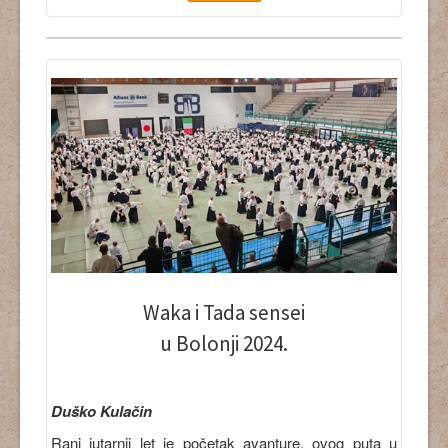
Waka i Tada sensei
u Bolonji 2024.
Duško Kulačin
Rani jutarnji let je početak avanture, ovog puta u