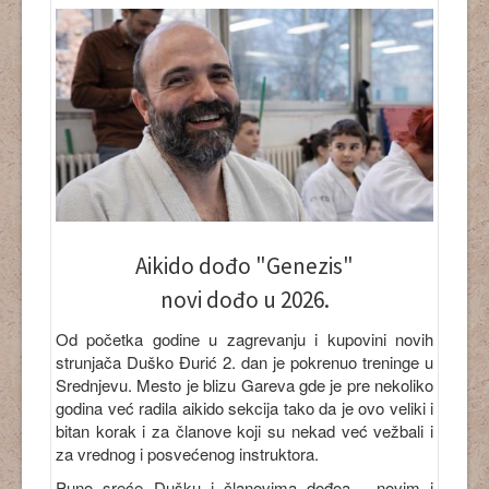
Aikido dođo "Genezis"
novi dođo u 2026.
Od početka godine u zagrevanju i kupovini novih
strunjača Duško Đurić 2. dan je pokrenuo treninge u
Srednjevu. Mesto je blizu Gareva gde je pre nekoliko
godina već radila aikido sekcija tako da je ovo veliki i
bitan korak i za članove koji su nekad već vežbali i
za vrednog i posvećenog instruktora.
Puno sreće Dušku i članovima dođoa - novim i