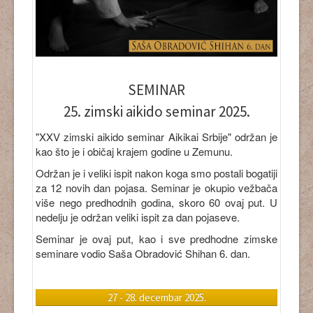
SEMINAR
25. zimski aikido seminar 2025
.
"XXV zimski aikido seminar Aikikai Srbije" održan je
kao što je i običaj krajem godine u Zemunu.
Održan je i veliki ispit nakon koga smo postali bogatiji
za 12 novih dan pojasa. Seminar je okupio vežbača
više nego predhodnih godina, skoro 60 ovaj put. U
nedelju je održan veliki ispit za dan pojaseve.
Seminar je ovaj put, kao i sve predhodne zimske
seminare vodio
Saša Obradović Shihan 6. dan
.
27 - 28. decembar 2025.