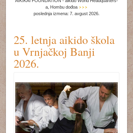
AIKIKAI FOUNDATION - aikido World Headquarters-
a, Hombu dođoa
>>>
poslednja izmena: 7. avgust 2026.
25. letnja aikido škola
u Vrnjačkoj Banji
2026.