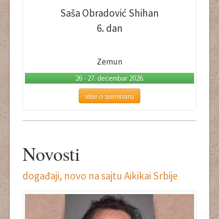
Saša Obradović Shihan
6. dan
Zemun
26 - 27. decembar 2026.
više o seminaru
Novosti
događaji, novo na sajtu Aikikai Srbije