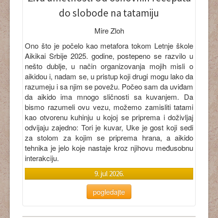
do slobode na tatamiju
Mire Zloh
Ono što je počelo kao metafora tokom Letnje škole
Aikikai Srbije 2025. godine, postepeno se razvilo u
nešto dublje, u način organizovanja mojih misli o
aikidou i, nadam se, u pristup koji drugi mogu lako da
razumeju i sa njim se povežu. Počeo sam da uviđam
da aikido ima mnogo sličnosti sa kuvanjem. Da
bismo razumeli ovu vezu, možemo zamisliti tatami
kao otvorenu kuhinju u kojoj se priprema i doživljaj
odvijaju zajedno: Tori je kuvar, Uke je gost koji sedi
za stolom za kojim se priprema hrana, a aikido
tehnika je jelo koje nastaje kroz njihovu međusobnu
interakciju.
9. jul 2026.
pogledajte