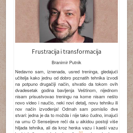
Frustracija i transformacija
Branimir Putnik
Nedavno sam, iznenada, usred treninga, gledajući
učitelja kako jednu od dobro poznatih tehnika izvodi
na potpuno drugačiji način, shvatio da tokom ovih
dvadesetak godina bavljenja Veštinom, nijednom
nisam prisustvovao treningu na kome nisam nešto
novo video i naučio, neki novi detalj, novu tehniku ili
nov način izvođenja! Odmah sam pomislio dve
stvari: jedna je da to možda i nije tako čudno, imajući
na umu O Senseijeve reči da u aikidou postoji više
hiljada tehnika, ali da kroz henka vazu i kaeši vazu
[1]