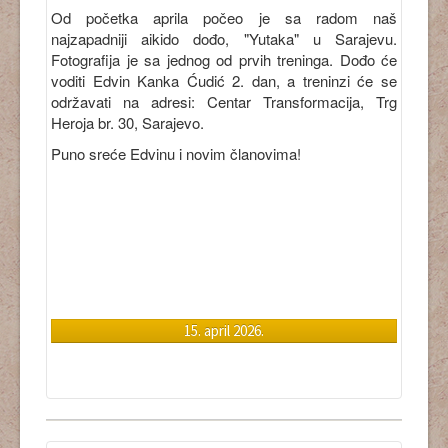
Od početka aprila počeo je sa radom naš
najzapadniji aikido dođo, "Yutaka" u Sarajevu.
Fotografija je sa jednog od prvih treninga. Dođo će
voditi Edvin Kanka Ćudić 2. dan, a treninzi će se
održavati na adresi: Centar Transformacija, Trg
Heroja br. 30, Sarajevo.
Puno sreće Edvinu i novim članovima!
15. april 2026.