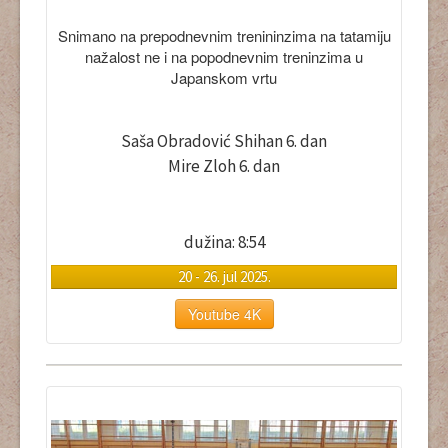
Snimano na prepodnevnim trenininzima na tatamiju
nažalost ne i na popodnevnim treninzima u
Japanskom vrtu
Saša Obradović Shihan 6. dan
Mire Zloh 6. dan
dužina: 8:54
20 - 26. jul 2025.
Youtube 4K