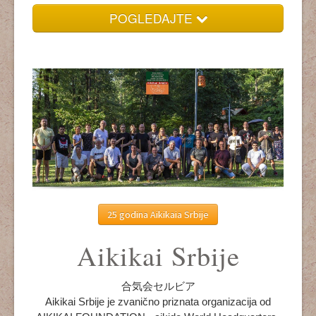
POGLEDAJTE
Home
O aikidou
Seminari
Dešavanja
Aikikai Srbije
Tekstovi
25 godina Aikikaia Srbije
Video
Aikikai Srbije
Kultura
合気会セルビア
Aikikai Srbije je zvanično priznata organizacija od