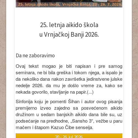
25. letnja aikido škola
u Vrnjačkoj Banji 2026.
Da ne zaboravimo
Ovaj tekst mogao je biti napisan i pre samog
seminara, ne bi bila greška i tokom njega, a ispalo je
da nekoliko dana nakon završetka jedinstvene julske
nedelje 2026. da mu je došlo vreme za, kako se
nekada govorilo, stavljanje na papir.(...)
Sinfonija koju je pomenti Šihan i autor ovog pisanja
premijerno izveo zajedno sa posvećenom aikido
družinom u sedam banjskih aikido dana bile su, uz
podsećanje na predhodne, „Sansho 3“, vežbe u paru
mačem i štapom Kazuo Čibe senseija.
20 - 26. jul 2026.