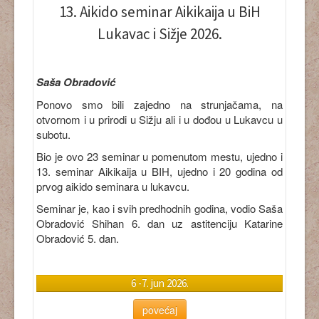
13. Aikido seminar Aikikaija u BiH
Lukavac i Sižje 2026.
Saša Obradović
Ponovo smo bili zajedno na strunjačama, na
otvornom i u prirodi u Sižju ali i u dođou u Lukavcu u
subotu.
Bio je ovo 23 seminar u pomenutom mestu, ujedno i
13. seminar Aikikaija u BIH, ujedno i 20 godina od
prvog aikido seminara u lukavcu.
Seminar je, kao i svih predhodnih godina, vodio Saša
Obradović Shihan 6. dan uz astitenciju Katarine
Obradović 5. dan.
6 -7. jun 2026.
povećaj