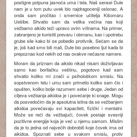
postigne potpuna jasnoća uma i tela. Naš sensei Dule
nam je u tom putu uvek bio najdragoceniji oslonac. A
onda sam pročitao i smernice učitelja Kišomaru
Uešibe. Shvatio sam da velika većina nas koji
vežbamo aikido teži upravo ovim vrlinama. Na primer,
zabranjeno je koristiti prevaru i obmanu, kao i upotrebu
grube sile kako bi se pobedio protivnik. Sećam se da
je, još kad smo bili mali, Dule bio posebno ljut kada bi
prepoznao kod nekih od nas ovakve nečasne namere.
Moram da priznam da aikido nikad nisam doživljavao
samo kao borilačku veštinu, pogotovo kad sam
shvatio koliko mi znači u psihološkom smislu. Na
sopstvenom telu i umu sam primetio koliko sam čio i
opušten, koliko bolje razumem sebe i druge. Jedan od
ciljeva vežbanja aikidoa je i povećanje ki snage. Mogu
da posvedočim da je apsolutna istina da se vežbanjem
aikidoa povećavaju svi kapaciteti, fizički i mentalni.
Može se reći da vežbajući, čovek postaje svesniji
pozitivne energije koja je već u njemu samom. Mislim
da je to jedna od najvećih dobrobiti koje čovek ima od
aikidoa. Spoznati sebe u svakom smislu, protiv