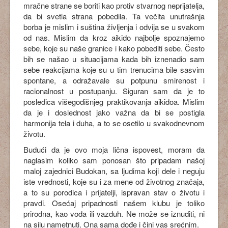
mračne strane se boriti kao protiv stvarnog neprijatelja,
da bi svetla strana pobedila. Ta večita unutrašnja
borba je mislim i suština življenja i odvija se u svakom
od nas. Mislim da kroz aikido najbolje spoznajemo
sebe, koje su naše granice i kako pobediti sebe. Često
bih se našao u situacijama kada bih iznenadio sam
sebe reakcijama koje su u tim trenucima bile sasvim
spontane, a odražavale su potpunu smirenost i
racionalnost u postupanju. Siguran sam da je to
posledica višegodišnjeg praktikovanja aikidoa. Mislim
da je i doslednost jako važna da bi se postigla
harmonija tela i duha, a to se osetilo u svakodnevnom
životu.
Budući da je ovo moja lična ispovest, moram da
naglasim koliko sam ponosan što pripadam našoj
maloj zajednici Budokan, sa ljudima koji dele i neguju
iste vrednosti, koje su i za mene od životnog značaja,
a to su porodica i prijatelji, ispravan stav o životu i
pravdi. Osećaj pripadnosti našem klubu je toliko
prirodna, kao voda ili vazduh. Ne može se iznuditi, ni
na silu nametnuti. Ona sama dođe i čini vas srećnim.