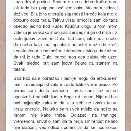
imao devet godina. Sećam se vrlo dobro koliko sam
još tada bio potpuno opčinjen onim što sam video i
doživeo. Bila je to energija sigurnosti i sreće koja me je
potpuno obuzimala. Takvu vrstu emocije sam do tada
osećao jedino kod kuće. Ključnu ulogu u tom mom
viđenju je svakako imao naš sensei, mi ga od milja i iz
čiste ljubavi zovemo Dule. Tad sam, iako mali osetio
da osoba koja ima apsolutni autoritet može da zrači
konstantnom ljubaznošću i dobrotom. Mogu da kažem
da mi je tada Dule, pored mog oca zaista bio uzor.
Svaki sledeći put sam jedva čekao da stanem na
tatami.
Sad kad sam odrastao i jasnije mogu da artikulišem
misli i osećanja, shvatam zašto toliko volim aikido. Po
prirodi sam dosta povučen i uvek sam zazirao od
agesivnih i bahatih ljudi a Boga mi i dece. Nije mi bilo
baš najjasnije kako to da ja u sebi ne nosim takvu
vrstu energije. Nekako sam uvek mislio da nešto sa
mnom nije kako treba. Odlazeći na treninge,
vremenom, shvatio sam da ta moja smirenost nikako
nije slabost, već odličan potencijal da se upornošću