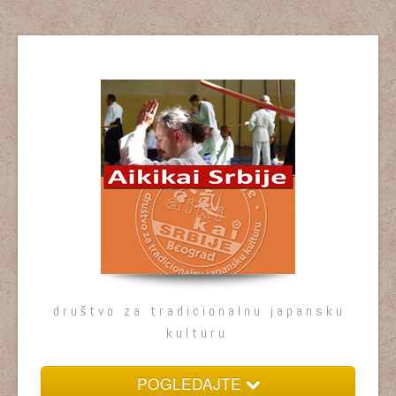
društvo za tradicionalnu japansku
kulturu
POGLEDAJTE