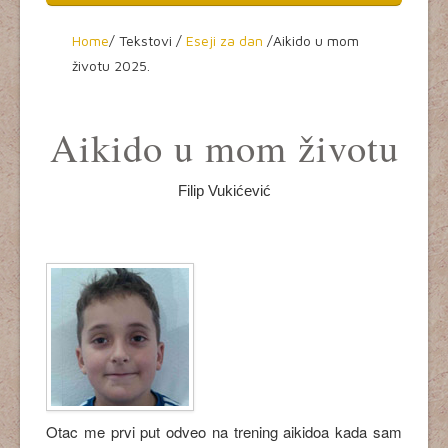
Home
Home
/
Tekstovi /
Eseji za dan
/
Aikido u mom
životu
2025.
O aikidou
Seminari
Aikido u mom životu
Dešavanja
Filip Vukićević
Aikikai Srbije
Tekstovi
Video
Kultura
Otac me prvi put odveo na trening aikidoa kada sam