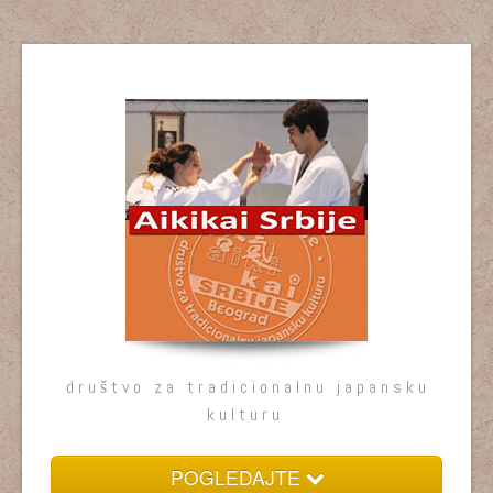
društvo za tradicionalnu japansku
kulturu
POGLEDAJTE