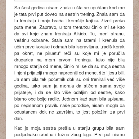
Sa šest godina nisam znala u šta se upuštam kad me
je tata prvi put doveo na sestrin trening. Znala sam da
tu treniraju i moja braća i komšije koji su živeli preko
puta mene. Zapravo, u tom trenutku činilo mi se kao
da svi koje znam treniraju Aikido. Tu, meni stranu,
veštinu odbrane. Stala sam na tatemi i krenula da
učim prve korake i odmah bila ispravljana, „radiš korak
pa okret, ne piruetu“ reči su koje mi je poručila
drugarica na mom prvom treningu. Iako nije bila
mnogo starija od mene, činilo mi se da su moja sestra
i njeni prijatelji mnogo napredniji od mene, što i jesu bili.
Ja sam bila tek početnik dok su oni trenirali već više
godina, tako sam ja morala da stičem sama svoje
prijatelje, i da se što više odaljim od sestre, kako
bismo obe bolje radile. Jednom kad sam bila upisana,
po nepisanom pravilu naše porodice, nisam mogla da
odustanem dok ne završim, to jest položim za prvi
dan.
Kad je moja sestra prešla u stariju grupu bila sam
podjednako srećna i tužna zbog toga. Prvi put nismo