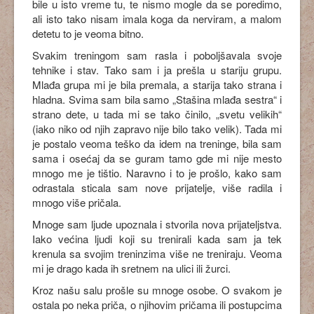
bile u isto vreme tu, te nismo mogle da se poredimo,
ali isto tako nisam imala koga da nerviram, a malom
detetu to je veoma bitno.
Svakim treningom sam rasla i poboljšavala svoje
tehnike i stav. Tako sam i ja prešla u stariju grupu.
Mlađa grupa mi je bila premala, a starija tako strana i
hladna. Svima sam bila samo „Stašina mlađa sestra“ i
strano dete, u tada mi se tako činilo, „svetu velikih“
(iako niko od njih zapravo nije bilo tako velik). Tada mi
je postalo veoma teško da idem na treninge, bila sam
sama i osećaj da se guram tamo gde mi nije mesto
mnogo me je tištio. Naravno i to je prošlo, kako sam
odrastala sticala sam nove prijatelje, više radila i
mnogo više pričala.
Mnoge sam ljude upoznala i stvorila nova prijateljstva.
Iako većina ljudi koji su trenirali kada sam ja tek
krenula sa svojim treninzima više ne treniraju. Veoma
mi je drago kada ih sretnem na ulici ili žurci.
Kroz našu salu prošle su mnoge osobe. O svakom je
ostala po neka priča, o njihovim pričama ili postupcima