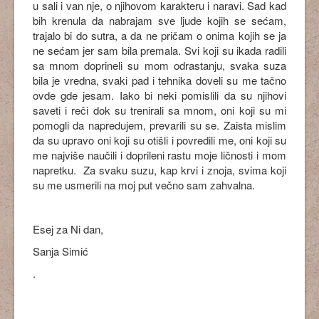
u sali i van nje, o njihovom karakteru i naravi. Sad kad
bih krenula da nabrajam sve ljude kojih se sećam,
trajalo bi do sutra, a da ne pričam o onima kojih se ja
ne sećam jer sam bila premala. Svi koji su ikada radili
sa mnom doprineli su mom odrastanju, svaka suza
bila je vredna, svaki pad i tehnika doveli su me tačno
ovde gde jesam. Iako bi neki pomislili da su njihovi
saveti i reči dok su trenirali sa mnom, oni koji su mi
pomogli da napredujem, prevarili su se. Zaista mislim
da su upravo oni koji su otišli i povredili me, oni koji su
me najviše naučili i doprileni rastu moje ličnosti i mom
napretku. Za svaku suzu, kap krvi i znoja, svima koji
su me usmerili na moj put večno sam zahvalna.
Esej za Ni dan,
Sanja Simić
.