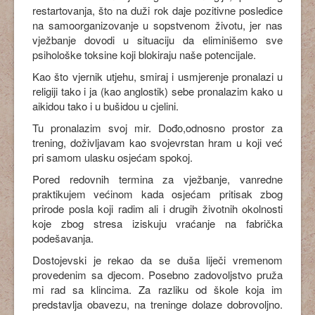
restartovanja, što na duži rok daje pozitivne posledice
na samoorganizovanje u sopstvenom životu, jer nas
vježbanje dovodi u situaciju da eliminišemo sve
psihološke toksine koji blokiraju naše potencijale.
Kao što vjernik utjehu, smiraj i usmjerenje pronalazi u
religiji tako i ja (kao anglostik) sebe pronalazim kako u
aikidou tako i u bušidou u cjelini.
Tu pronalazim svoj mir. Dođo,odnosno prostor za
trening, doživljavam kao svojevrstan hram u koji već
pri samom ulasku osjećam spokoj.
Pored redovnih termina za vježbanje, vanredne
praktikujem većinom kada osjećam pritisak zbog
prirode posla koji radim ali i drugih životnih okolnosti
koje zbog stresa iziskuju vraćanje na fabrička
podešavanja.
Dostojevski je rekao da se duša liječi vremenom
provedenim sa djecom. Posebno zadovoljstvo pruža
mi rad sa klincima. Za razliku od škole koja im
predstavlja obavezu, na treninge dolaze dobrovoljno.