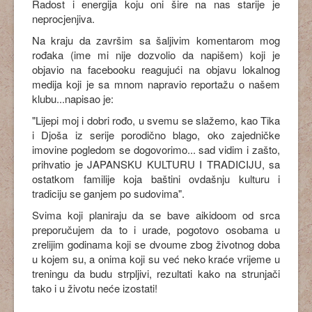
Radost i energija koju oni šire na nas starije je
neprocjenjiva.
Na kraju da završim sa šaljivim komentarom mog
rođaka (ime mi nije dozvolio da napišem) koji je
objavio na facebooku reagujući na objavu lokalnog
medija koji je sa mnom napravio reportažu o našem
klubu...napisao je:
"Lijepi moj i dobri rođo, u svemu se slažemo, kao Tika
i Djoša iz serije porodično blago, oko zajedničke
imovine pogledom se dogovorimo... sad vidim i zašto,
prihvatio je JAPANSKU KULTURU I TRADICIJU, sa
ostatkom familije koja baštini ovdašnju kulturu i
tradiciju se ganjem po sudovima".
Svima koji planiraju da se bave aikidoom od srca
preporučujem da to i urade, pogotovo osobama u
zrelijim godinama koji se dvoume zbog životnog doba
u kojem su, a onima koji su već neko kraće vrijeme u
treningu da budu strpljivi, rezultati kako na strunjači
tako i u životu neće izostati!