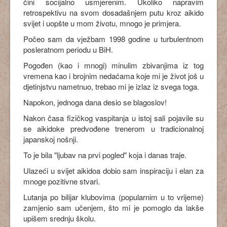
čini socijalno usmjerenim. Ukoliko napravim
retrospektivu na svom dosadašnjem putu kroz aikido
svijet i uopšte u mom životu, mnogo je primjera.
Počeo sam da vježbam 1998 godine u turbulentnom
posleratnom periodu u BiH.
Pogođen (kao i mnogi) minulim zbivanjima iz tog
vremena kao i brojnim nedaćama koje mi je život još u
djetinjstvu nametnuo, trebao mi je izlaz iz svega toga.
Napokon, jednoga dana desio se blagoslov!
Nakon časa fizičkog vaspitanja u istoj sali pojavile su
se aikidoke predvođene trenerom u tradicionalnoj
japanskoj nošnji.
To je bila "ljubav na prvi pogled" koja i danas traje.
Ulazeći u svijet aikidoa dobio sam inspiraciju i elan za
mnoge pozitivne stvari.
Lutanja po bilijar klubovima (popularnim u to vrijeme)
zamjenio sam učenjem, što mi je pomoglo da lakše
upišem srednju školu.