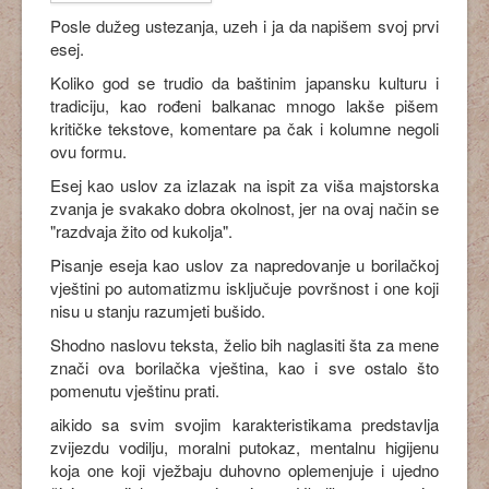
Posle dužeg ustezanja, uzeh i ja da napišem svoj prvi
esej.
Koliko god se trudio da baštinim japansku kulturu i
tradiciju, kao rođeni balkanac mnogo lakše pišem
kritičke tekstove, komentare pa čak i kolumne negoli
ovu formu.
Esej kao uslov za izlazak na ispit za viša majstorska
zvanja je svakako dobra okolnost, jer na ovaj način se
"razdvaja žito od kukolja".
Pisanje eseja kao uslov za napredovanje u borilačkoj
vještini po automatizmu isključuje površnost i one koji
nisu u stanju razumjeti bušido.
Shodno naslovu teksta, želio bih naglasiti šta za mene
znači ova borilačka vještina, kao i sve ostalo što
pomenutu vještinu prati.
aikido sa svim svojim karakteristikama predstavlja
zvijezdu vodilju, moralni putokaz, mentalnu higijenu
koja one koji vježbaju duhovno oplemenjuje i ujedno