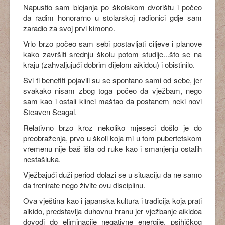
Napustio sam blejanja po školskom dvorištu i počeo
da radim honorarno u stolarskoj radionici gdje sam
zaradio za svoj prvi kimono.
Vrlo brzo počeo sam sebi postavljati ciljeve i planove
kako završiti srednju školu potom studije...što se na
kraju (zahvaljujući dobrim dijelom aikidou) i obistinilo.
Svi ti benefiti pojavili su se spontano sami od sebe, jer
svakako nisam zbog toga počeo da vježbam, nego
sam kao i ostali klinci maštao da postanem neki novi
Steaven Seagal.
Relativno brzo kroz nekoliko mjeseci došlo je do
preobraženja, prvo u školi koja mi u tom pubertetskom
vremenu nije baš išla od ruke kao i smanjenju ostalih
nestašluka.
Vježbajući duži period dolazi se u situaciju da ne samo
da trenirate nego živite ovu disciplinu.
Ova vještina kao i japanska kultura i tradicija koja prati
aikido, predstavlja duhovnu hranu jer vježbanje aikidoa
dovodi do eliminacije negativne energije, psihičkog