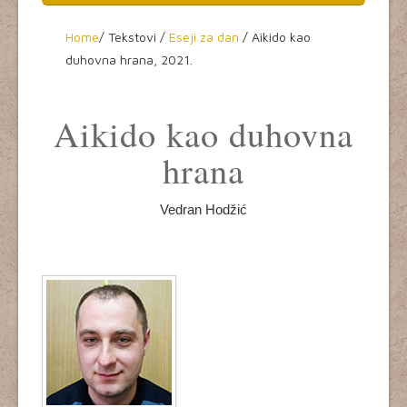
Home
Home
/
Tekstovi /
Eseji za dan
/
Aikido kao
duhovna hrana,
2021.
O aikidou
Seminari
Aikido kao duhovna
Dešavanja
hrana
Aikikai Srbije
Vedran Hodžić
Tekstovi
Video
Kultura