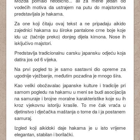
Možda pomalo neobično... ali za mene jedan od
vodećih motiva da ustrajem na putu do majstorstva
predstavljala je hakama.
Za one koji čitaju ovaj tekst a ne pripadaju aikido
zajednici hakama su široke pantalone crne boje koje
idu uz (tačnije preko) donjeg dijela kimona. Nose ih
isključivo majstori.
Predstavlja tradicionalnu carsku japansku odjeću koja
datira jos od 6 vijeka.
Na prvi pogled to je samo sastavni dio opreme za
ugodnije vježbanje, međutim pozadina je mnogo šira.
Kao veliki obožavalac japanske kulture i tradicije pri
samom pogledu na hakamu u meni se budi asocijacija
na samuraje i brojne moralne karakteristike koje su ih
kroz vjekovnu istoriju krasile. To me čak vraća u
djetinstvo i dječačka maštanja o tome da i ja postanem
samuraj.
Izgled koji aikidoki daje hakama je u isto vrijeme
elegantan, stabilan i borilački.