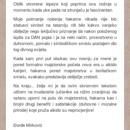
Oblik otvorene lepeze koji poprima ova nošnja u
momentu kada uke pada na strunjaču je fascinantan.
Moje poimanje nošenja hakame nikada nije bio
statusni simbol na tatamiju niti bilo kakvo vanjsko
obilježje nego isključivo priznanje da nakon položenog
ispita za DAN pojas i ja na neki način, prvenstveno u
duhovnom, pomalo i simboličkom smislu postajem dio
tog divnog svijeta.
Kada sam prvi put obukao ovu nosnju za mene je
pored formalno majstorske počela nova era u aikido
karijeri, hakama pored majstorstva u borilačkom
smislu, svakako predstavlja obilježje zrelosti.
Na kraju... želja mi je da ovim skromnim tekstom
utičem na mudanshe (učenike sa nižim zvanjima) da
ostanu uporni na putu do majstorstva, hakama kao i
brojni drugi benefiti i satisfakcije (duhovne i moralne
prirode) koje pruža aikido su neprocjenjive!
Đorđe Mirković