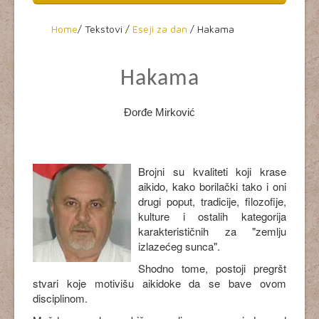
Home
Home
/
Tekstovi /
Eseji za dan
/ Hakama
O aikidou
Hakama
Seminari
Dešavanja
Đorđe Mirković
Aikikai Srbije
Tekstovi
Brojni su kvaliteti koji krase
aikido, kako borilački tako i oni
Video
drugi poput, tradicije, filozofije,
kulture i ostalih kategorija
Kultura
karakterističnih za "zemlju
izlazećeg sunca".
Shodno tome, postoji pregršt
stvari koje motivišu aikidoke da se bave ovom
disciplinom.