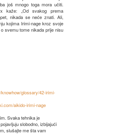
ba još mnogo toga mora učiti.
Marx kaže: „Od svakog prema
t, nikada se neće znati. Ali,
nju kojima Irimi-nage kroz svoje
a o svemu tome nikada prije nisu
n/knowhow/glossary/42-irimi-
iki.com/aikido-irimi-nage
dim. Svaka tehnika je
ojavljuju slobodno, izbijajući
m, slušajte me šta vam