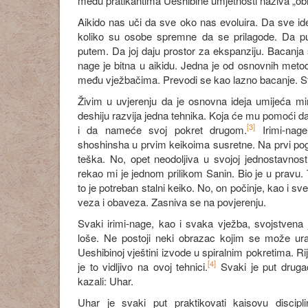
među pratikantima Ueshibine umjetnosti naziva „obr
Aikido nas uči da sve oko nas evoluira. Da sve id
koliko su osobe spremne da se prilagode. Da pu
putem. Da joj daju prostor za ekspanziju. Bacanja s
nage je bitna u aikidu. Jedna je od osnovnih metoda
među vježbačima. Prevodi se kao lazno bacanje. St
Živim u uvjerenju da je osnovna ideja umijeća 
deshiju razvija jedna tehnika. Koja će mu pomoći da
[3]
i da nameće svoj pokret drugom.
Irimi-nag
shoshinsha u prvim keikoima susretne. Na prvi pog
teška. No, opet neodoljiva u svojoj jednostavnosti
rekao mi je jednom prilikom Sanin. Bio je u pravu.
to je potreban stalni keiko. No, on počinje, kao i sv
veza i obaveza. Zasniva se na povjerenju.
Svaki irimi-nage, kao i svaka vježba, svojstvena j
loše. Ne postoji neki obrazac kojim se može urad
Ueshibinoj vještini izvode u spiralnim pokretima. R
[4]
je to vidljivo na ovoj tehnici.
Svaki je put druga
kazali: Uhar.
Uhar je svaki put praktikovati kaisovu discip