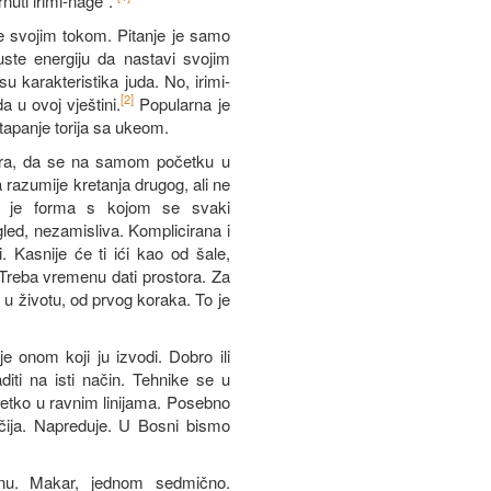
nuti irimi-nage“.
e svojim tokom. Pitanje je samo
ste energiju da nastavi svojim
u karakteristika juda. No, irimi-
[2]
 u ovoj vještini.
Popularna je
apanje torija sa ukeom.
mira, da se na samom početku u
 razumije kretanja drugog, ali ne
e je forma s kojom se svaki
led, nezamisliva. Komplicirana i
. Kasnije će ti ići kao od šale,
 Treba vremenu dati prostora. Za
e u životu, od prvog koraka. To je
e onom koji ju izvodi. Dobro ili
iti na isti način. Tehnike se u
ijetko u ravnim linijama. Posebno
čija. Napreduje. U Bosni bismo
linu. Makar, jednom sedmično.