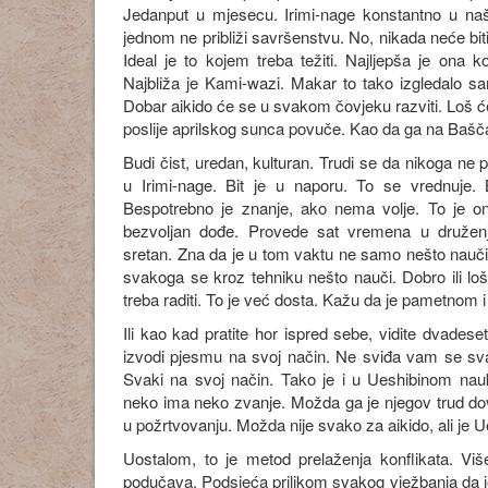
Jedanput u mjesecu. Irimi-nage konstantno u na
jednom ne približi savršenstvu. No, nikada neće biti
Ideal je to kojem treba težiti. Najljepša je ona k
Najbliža je Kami-wazi. Makar to tako izgledalo sa
Dobar aikido će se u svakom čovjeku razviti. Loš će 
poslije aprilskog sunca povuče. Kao da ga na Baščarši
Budi čist, uredan, kulturan. Trudi se da nikoga ne p
u Irimi-nage. Bit je u naporu. To se vrednuje.
Bespotrebno je znanje, ako nema volje. To je o
bezvoljan dođe. Provede sat vremena u druženju
sretan. Zna da je u tom vaktu ne samo nešto nauči
svakoga se kroz tehniku nešto nauči. Dobro ili lo
treba raditi. To je već dosta. Kažu da je pametnom i 
Ili kao kad pratite hor ispred sebe, vidite dvadeset
izvodi pjesmu na svoj način. Ne sviđa vam se svak
Svaki na svoj način. Tako je i u Ueshibinom nau
neko ima neko zvanje. Možda ga je njegov trud do
u požrtvovanju. Možda nije svako za aikido, ali je 
Uostalom, to je metod prelaženja konflikata. Vi
podučava. Podsjeća prilikom svakog vježbanja da je