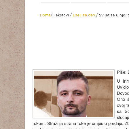
Home
/
Tekstovi /
Eseji za dan
/ Svijet se u njoj
Piše:
U Irim
Uvidi
Dovod
Ono št
ovoj t
sa So
sluča
rukom. Stražnja strana ruke je umjesto prednje. Z