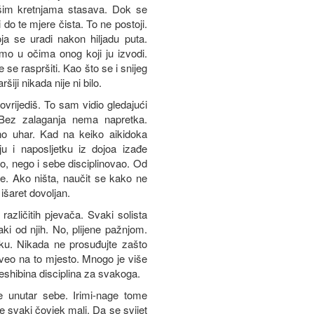
šim kretnjama stasava. Dok se
 do te mjere čista. To ne postoji.
oja se uradi nakon hiljadu puta.
mo u očima onog koji ju izvodi.
se raspršiti. Kao što se i snijeg
ji nikada nije ni bilo.
ovrijediš. To sam vidio gledajući
 Bez zalaganja nema napretka.
no uhar. Kad na keiko aikidoka
 i naposljetku iz dojoa izađe
o, nego i sebe disciplinovao. Od
še. Ako ništa, naučit se kako ne
išaret dovoljan.
 različitih pjevača. Svaki solista
i od njih. No, plijene pažnjom.
ku. Nikada ne prosuđujte zašto
veo na to mjesto. Mnogo je više
Ueshibina disciplina za svakoga.
še unutar sebe. Irimi-nage tome
 svaki čovjek mali. Da se svijet