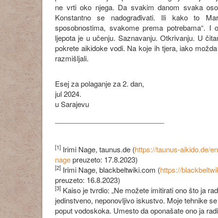
ne vrti oko njega. Da svakim danom svaka oso
Konstantno se nadograđivati. Ili kako to 
sposobnostima, svakome prema potrebama“. I ope
ljepota je u učenju. Saznavanju. Otkrivanju. U čita
pokrete aikidoke vodi. Na koje ih tjera, iako možd
razmišljali.
Esej za polaganje za 2. dan,
jul 2024.
u Sarajevu
____________________________
[1]
Irimi Nage, taunus.de (
https://taunus-aikido.de/e
nage
preuzeto: 17.8.2023)
[2]
Irimi Nage, blackbeltwiki.com (
https://blackbeltw
preuzeto: 16.8.2023)
[3]
Kaiso je tvrdio: „Ne možete imitirati ono što ja ra
jedinstveno, neponovljivo iskustvo. Moje tehnike se p
poput vodoskoka. Umesto da oponašate ono ja radi