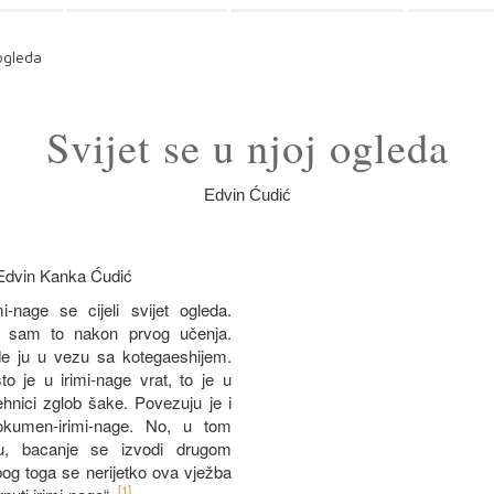
 ogleda
Svijet se u njoj ogleda
Edvin Ćudić
 Edvin Kanka Ćudić
i-nage se cijeli svijet ogleda.
o sam to nakon prvog učenja.
e ju u vezu sa kotegaeshijem.
o je u irimi-nage vrat, to je u
ehnici zglob šake. Povezuju je i
kumen-irimi-nage. No, u tom
ju, bacanje se izvodi drugom
bog toga se nerijetko ova vježba
[1]