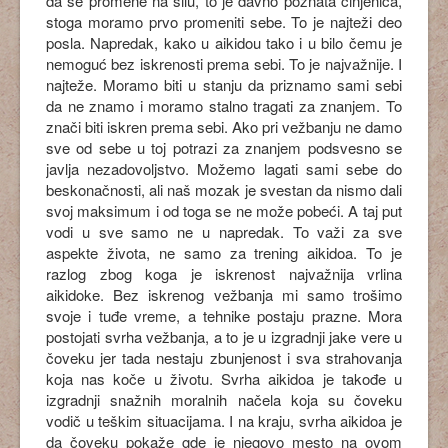
da se promene na silu, to je davno poznata činjenica,
stoga moramo prvo promeniti sebe. To je najteži deo
posla. Napredak, kako u aikidou tako i u bilo čemu je
nemoguć bez iskrenosti prema sebi. To je najvažnije. I
najteže. Moramo biti u stanju da priznamo sami sebi
da ne znamo i moramo stalno tragati za znanjem. To
znači biti iskren prema sebi. Ako pri vežbanju ne damo
sve od sebe u toj potrazi za znanjem podsvesno se
javlja nezadovoljstvo. Možemo lagati sami sebe do
beskonačnosti, ali naš mozak je svestan da nismo dali
svoj maksimum i od toga se ne može pobeći. A taj put
vodi u sve samo ne u napredak. To važi za sve
aspekte života, ne samo za trening aikidoa. To je
razlog zbog koga je iskrenost najvažnija vrlina
aikidoke. Bez iskrenog vežbanja mi samo trošimo
svoje i tuđe vreme, a tehnike postaju prazne. Mora
postojati svrha vežbanja, a to je u izgradnji jake vere u
čoveku jer tada nestaju zbunjenost i sva strahovanja
koja nas koče u životu. Svrha aikidoa je takođe u
izgradnji snažnih moralnih načela koja su čoveku
vodič u teškim situacijama. I na kraju, svrha aikidoa je
da čoveku pokaže gde je njegovo mesto na ovom