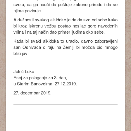
svetu, da ga nauči da poštuje zakone prirode i da se
njima povinuje.
A dužnosti svakog aikidoke je da da sve od sebe kako
bi kroz iskrenu vežbu postao nosilac gore navedenih
vrlina i na taj način dao primer ljudima oko sebe.
Kada bi svaki aikidoka to uradio, davno zaboravljeni
san Osnivača o raju na Zemlji bi možda bio mnogo
bliži javi.
Jokić Luka
Esej za polaganje za 3. dan,
u Starim Banovcima, 27.12.2019.
27. decembar 2019.