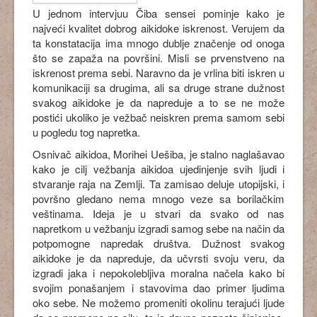
U jednom intervjuu Čiba sensei pominje kako je
najveći kvalitet dobrog aikidoke iskrenost. Verujem da
ta konstatacija ima mnogo dublje značenje od onoga
što se zapaža na površini. Misli se prvenstveno na
iskrenost prema sebi. Naravno da je vrlina biti iskren u
komunikaciji sa drugima, ali sa druge strane dužnost
svakog aikidoke je da napreduje a to se ne može
postići ukoliko je vežbač neiskren prema samom sebi
u pogledu tog napretka.
Osnivač aikidoa, Morihei Uešiba, je stalno naglašavao
kako je cilj vežbanja aikidoa ujedinjenje svih ljudi i
stvaranje raja na Zemlji. Ta zamisao deluje utopijski, i
površno gledano nema mnogo veze sa borilačkim
veštinama. Ideja je u stvari da svako od nas
napretkom u vežbanju izgradi samog sebe na način da
potpomogne napredak društva. Dužnost svakog
aikidoke je da napreduje, da učvrsti svoju veru, da
izgradi jaka i nepokolebljiva moralna načela kako bi
svojim ponašanjem i stavovima dao primer ljudima
oko sebe. Ne možemo promeniti okolinu terajući ljude