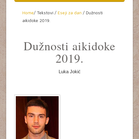
Home
Home
/
Tekstovi /
Eseji za dan
/
Dužnosti
aikidoke 2019.
O aikidou
Seminari
Dužnosti aikidoke
Dešavanja
2019.
Aikikai Srbije
Luka Jokić
Tekstovi
Video
Kultura