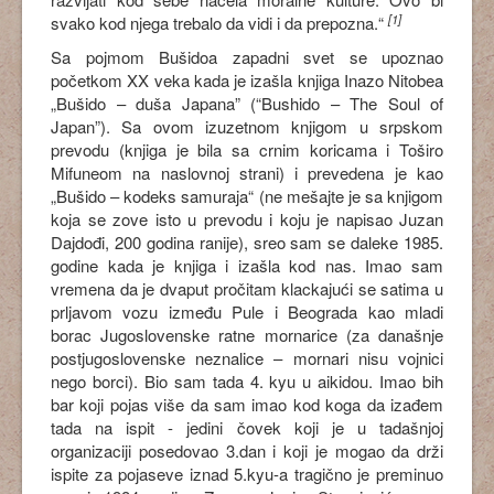
[1]
svako kod njega trebalo da vidi i da prepozna.“
Sa pojmom Bušidoa zapadni svet se upoznao
početkom XX veka kada je izašla knjiga Inazo Nitobea
„Bušido – duša Japana” (“Bushido – The Soul of
Japan”). Sa ovom izuzetnom knjigom u srpskom
prevodu (knjiga je bila sa crnim koricama i Toširo
Mifuneom na naslovnoj strani) i prevedena je kao
„Bušido – kodeks samuraja“ (ne mešajte je sa knjigom
koja se zove isto u prevodu i koju je napisao Juzan
Dajdođi, 200 godina ranije), sreo sam se daleke 1985.
godine kada je knjiga i izašla kod nas. Imao sam
vremena da je dvaput pročitam klackajući se satima u
prljavom vozu između Pule i Beograda kao mladi
borac Jugoslovenske ratne mornarice (za današnje
postjugoslovenske neznalice – mornari nisu vojnici
nego borci). Bio sam tada 4. kyu u aikidou. Imao bih
bar koji pojas više da sam imao kod koga da izađem
tada na ispit - jedini čovek koji je u tadašnjoj
organizaciji posedovao 3.dan i koji je mogao da drži
ispite za pojaseve iznad 5.kyu-a tragično je preminuo