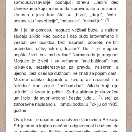
samousavršavanje poštujući izreku „Jedini deo
Univerzuma koji možemo da ispravimo smo mi sami”.
Umesto ciljeva kao što su „brže”, „dalje", “više”,
[7]
postavljaju “savršenije”, “potpunije”, “celovitije”.”
da li je na posletku moguće vežbati budo, u našem
slučaju aikido, kao buđicu i kao budo istovremeno ili
vežbati bez bušidoa: bez hrabrosti, dobrote, ne biti
pravedan, učtiv, iskren, lojalan? Da li je moguće
uopšte živeti bez ovih vrlina? Naravno da je moguće!
Moguće je živeti i sa vrlinama “anti-bušidoa”: kao
kukavica, nezaiteresovan za pravdu, neiskren, a
ujedno i bez osećaja dužnosti, ne znati za pojam časti.
Možete daleko dogurati u životu, ali nažalost i u
“aikidou” kao vojnik “antibušidoa”. Aikido koji nije
„aikido“ je izvan te priče: „Svrha aikidoa je da vežba
[8]
um i telo i da stvori vredne i čestite ljude…”
, stoji za
zaboravne napisano u Hombu dođou u Tokiju od 1935.
godine.
Ovaj tekst je upućen prvenstveno članovima Aikikaija
Srbije prema kojima osećam odgovornost i dužnost da
ih podsetim da fizička manifestacija veštine koju