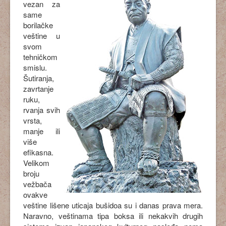
vezan za
same
borilačke
veštine u
svom
tehničkom
smislu.
Šutiranja,
zavrtanje
ruku,
rvanja svih
vrsta,
manje ili
više
efikasna.
Velikom
broju
vežbača
ovakve
veštine lišene uticaja bušidoa su i danas prava mera.
Naravno, veštinama tipa boksa ili nekakvih drugih