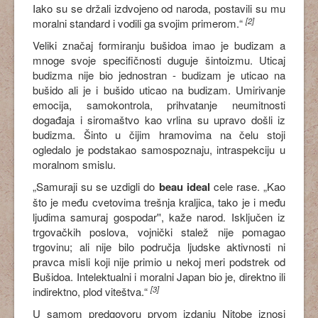
Iako su se držali izdvojeno od naroda, postavili su mu
[2]
moralni standard i vodili ga svojim primerom.“
Veliki značaj formiranju bušidoa imao je budizam a
mnoge svoje specifičnosti duguje šintoizmu. Uticaj
budizma nije bio jednostran - budizam je uticao na
bušido ali je i bušido uticao na budizam. Umirivanje
emocija, samokontrola, prihvatanje neumitnosti
događaja i siromaštvo kao vrlina su upravo došli iz
budizma. Šinto u čijim hramovima na čelu stoji
ogledalo je podstakao samospoznaju, intraspekciju u
moralnom smislu.
„Samuraji su se uzdigli do
beau ideal
cele rase. „Kao
što je među cvetovima trešnja kraljica, tako je i među
ljudima samuraj gospodar'', kaže narod. Isključen iz
trgovačkih poslova, vojnički stalež nije pomagao
trgovinu; ali nije bilo područja ljudske aktivnosti ni
pravca misli koji nije primio u nekoj meri podstrek od
Bušidoa. Intelektualni i moralni Japan bio je, direktno ili
[3]
indirektno, plod viteštva.“
U samom predgovoru prvom izdanju Nitobe iznosi