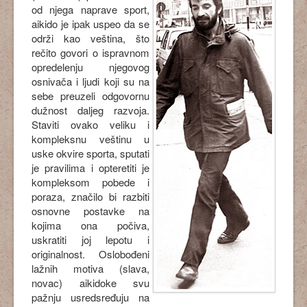
od njega naprave sport,
aikido je ipak uspeo da se
održi kao veština, što
rečito govori o ispravnom
opredelenju njegovog
osnivača i ljudi koji su na
sebe preuzeli odgovornu
dužnost daljeg razvoja.
Staviti ovako veliku i
kompleksnu veštinu u
uske okvire sporta, sputati
je pravilima i opteretiti je
kompleksom pobede i
poraza, značilo bi razbiti
osnovne postavke na
kojima ona počiva,
uskratiti joj lepotu i
originalnost. Oslobođeni
lažnih motiva (slava,
novac) aikidoke svu
pažnju usredsređuju na