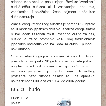
odnose tako snažno poput njega. Bavi se izvorima i
budućnošču bušidoa ali i vaspitanjem samuraja,
vaspitanjem i položajem žena, pojmom mača kao
duše samuraja…
Značaj ovog vrednosnog sistema je nemerljiv - ugradio
se u moderno japansko društvo, analiiza ovoga tražila
bi bar jedan zaseban tekst. Posebno važno za nas,
bušido je trajno promenio veliki broj tradicionalnih
japanskih borilačkih veština i dao im dubinu, punoću i
novi smisao.
Ova izuzetna knjiga postoji i u nekoliko novih izdanja i
prevoda, a ovo preko 30 godina staro možete potražiti
u oglasima od onih kojima više nije potrebna – moj
sačuvani primerak nije među njima. Lik velikog
profesora Inazo Nitobea nalazio se i na japanskoj
novčanici od 5000 jena od 1984. do 2004. godine.
Buđicu i budo
Buđicu je
pojam