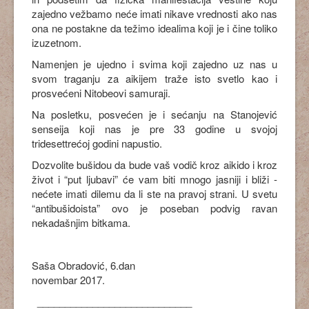
zajedno vežbamo neće imati nikave vrednosti ako nas
ona ne postakne da težimo idealima koji je i čine toliko
izuzetnom.
Namenjen je ujedno i svima koji zajedno uz nas u
svom traganju za aikijem traže isto svetlo kao i
prosvećeni Nitobeovi samuraji.
Na posletku, posvećen je i sećanju na Stanojević
senseija koji nas je pre 33 godine u svojoj
tridesettrećoj godini napustio.
Dozvolite bušidou da bude vaš vodič kroz aikido i kroz
život i “put ljubavi” će vam biti mnogo jasniji i bliži -
nećete imati dilemu da li ste na pravoj strani. U svetu
“antibušidoista” ovo je poseban podvig ravan
nekadašnjim bitkama.
Saša Obradović, 6.dan
novembar 2017.
____________________________