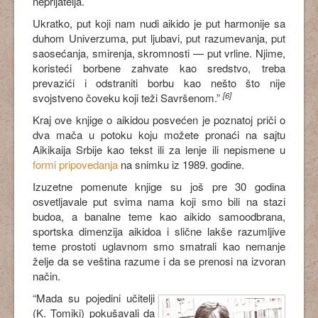
neprijatelja.
Ukratko, put koji nam nudi aikido je put harmonije sa
duhom Univerzuma, put ljubavi, put razumevanja, put
saosećanja, smirenja, skromnosti — put vrline. Njime,
koristeći borbene zahvate kao sredstvo, treba
prevazići i odstraniti borbu kao nešto što nije
[6]
svojstveno čoveku koji teži Savršenom.”
Kraj ove knjige o aikidou posvećen je poznatoj priči o
dva mača u potoku koju možete pronaći na sajtu
Aikikaija Srbije kao tekst ili za lenje ili nepismene u
formi pripovedanja
na snimku iz 1989. godine.
Izuzetne pomenute knjige su još pre 30 godina
osvetljavale put svima nama koji smo bili na stazi
budoa, a banalne teme kao aikido samoodbrana,
sportska dimenzija aikidoa i slične lakše razumljive
teme prostoti uglavnom smo smatrali kao nemanje
želje da se veština razume i da se prenosi na izvoran
način.
“Mada su pojedini učitelji
(K. Tomiki) pokušavali da