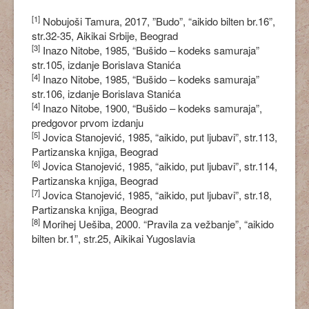
[1]
Nobujoši Tamura, 2017, ”Budo”, “aikido bilten br.16”,
str.32-35, Aikikai Srbije, Beograd
[3]
Inazo Nitobe, 1985, “Bušido – kodeks samuraja”
str.105, izdanje Borislava Stanića
[4]
Inazo Nitobe, 1985, “Bušido – kodeks samuraja”
str.106, izdanje Borislava Stanića
[4]
Inazo Nitobe, 1900, “Bušido – kodeks samuraja”,
predgovor prvom izdanju
[5]
Jovica Stanojević, 1985, “aikido, put ljubavi”, str.113,
Partizanska knjiga, Beograd
[6]
Jovica Stanojević, 1985, “aikido, put ljubavi”, str.114,
Partizanska knjiga, Beograd
[7]
Jovica Stanojević, 1985, “aikido, put ljubavi”, str.18,
Partizanska knjiga, Beograd
[8]
Morihej Uešiba, 2000. “Pravila za vežbanje”, “aikido
bilten br.1”, str.25, Aikikai Yugoslavia