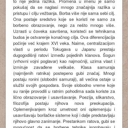
to nije jedina razlika. Promena u imenu je samo
pokušaj da se naglasi mnogo značajnija razlika u
pristupu i cilju vežbanja. Borba više nije sama sebi cilj.
Ona postaje sredstvo koje se koristi ne samo za
borbeno obrazovanje, nego za nešto mnogo više.
Uzrasti u čoveka savršena, koristeći se tehnikama
budoa je ostvarenje konačnog cilja. Ova diferencijacija
počinje već krajem XVI veka. Naime, centralizacijom
vlasti u periodu Tokugava u Japanu prestaju
dugogodišnji ratovi između pojedinih klanova. Šogun
(vrhovni vojni poglavar) kao najmoćniji, uzima vlast i
izmiruje zavađene velikaše. Klasa samuraja
(najmljenih ratnika) postepeno gubi značaj. Mnogi
postaju ronini (slobodni samuraji), ali većina ostaje u
službi svojih gospodara. Svoje slobodno vreme koje
su ranije provodili u ratnim pohodima sada koriste za
lično obrazovanje i usavršavanje. Poezija, slikarstvo,
filozofija postaju njihova nova preokupacija.
Oplemenjivanjem kroz umetnost oni oplemenjuju i
usavršavaju borilačke sisteme koji i dalje predstavljaju
njihovo glavno zanimanje. Prestankom ratova, gubi se
mogućnost da se borbene tehnike isprobavaju i