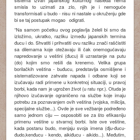
sistema izvan japanskog kulturnog nasleđa nema
smisla to uzimati za zlo, njih je i nemoguće
transformisati u budo - nisu ni nastale u okruženju gde
bi se taj postupak mogao
odigrati.
“Na samom početku ovog poglavlja želeli bi smo da
izložimo, ukratko, razliku između japanskih termina
đucu i do. Shvatiti i prihvatiti ovu razliku znači raščistiti
sa dilemama koje otežavaju ili čak onemogućavaju
napredovanje u veštini (đucu) ili uzrastanje na putu
(do) kojim smo rešili da krenemo. Velika grupa
borilačkih veština - buđucu, predstavlja osmišljene i
sistematizovane zahvate napada i odbane koji se
izučavaju radi primene u konkretnoj situaciji, u pravoj
borbi, kada nam je ugrožen život (u ratu npr.). Otuda je
njihovo izučavanje ograničeno na službe koje imaju
potrebu za poznavanjem ovih veština (vojska, milicija,
specijalne službe...). Ovde je sve vežbanje podređeno
samo jednom ciju — osposobiti se za što efikasniju
primenu veštine u stvarnoj borbi. Iste ove veštine,
kada postanu budo, menjaju svoja imena (đju-đucu-
đudo,kenđucu - kendo, aikiđucu - aikido...). Međutim,