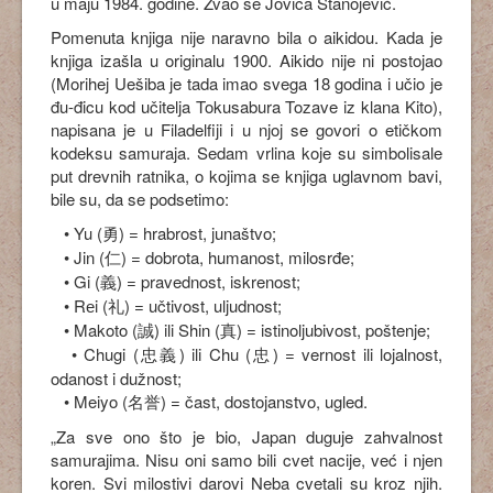
u maju 1984. godine. Zvao se Jovica Stanojević.
Pomenuta knjiga nije naravno bila o aikidou. Kada je
knjiga izašla u originalu 1900. Aikido nije ni postojao
(Morihej Uešiba je tada imao svega 18 godina i učio je
đu-đicu kod učitelja Tokusabura Tozave iz klana Kito),
napisana je u Filadelfiji i u njoj se govori o etičkom
kodeksu samuraja. Sedam vrlina koje su simbolisale
put drevnih ratnika, o kojima se knjiga uglavnom bavi,
bile su, da se podsetimo:
• Yu (勇) = hrabrost, junaštvo;
• Jin (仁) = dobrota, humanost, milosrđe;
• Gi (義) = pravednost, iskrenost;
• Rеi (礼) = učtivost, uljudnost;
• Makoto (誠) ili Shin (真) = istinoljubivost, poštenje;
• Chugi (忠義) ili Chu (忠) = vernost ili lojalnost,
odanost i dužnost;
• Meiyo (名誉) = čast, dostojanstvo, ugled.
„Za sve ono što je bio, Japan duguje zahvalnost
samurajima. Nisu oni samo bili cvet nacije, već i njen
koren. Svi milostivi darovi Neba cvetali su kroz njih.