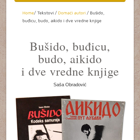
Home
Home
/
Tekstovi /
Domaći autori
/ Bušido,
buđicu, budo, aikido i dve vredne knjige
O aikidou
Seminari
Bušido, buđicu,
Dešavanja
budo, aikido
Aikikai Srbije
i dve vredne knjige
Tekstovi
Saša Obradović
Video
Kultura