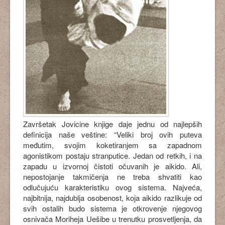
Završetak Jovicine knjige daje jednu od najlepših
definicija naše veštine: “Veliki broj ovih puteva
međutim, svojim koketiranjem sa zapadnom
agonistikom postaju stranputice. Jedan od retkih, i na
zapadu u izvornoj čistoti očuvanih je aikido. Ali,
nepostojanje takmičenja ne treba shvatiti kao
odlučujuću karakteristiku ovog sistema. Najveća,
najbitnija, najdublja osobenost, koja aikido razlikuje od
svih ostalih budo sistema je otkrovenje njegovog
osnivača Moriheja Uešibe u trenutku prosvetljenja, da