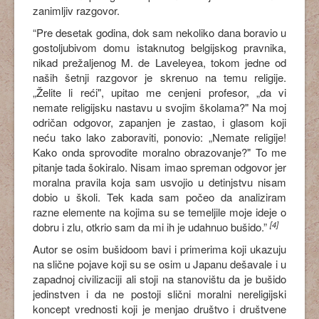
zanimljiv razgovor.
“Pre desetak godina, dok sam nekoliko dana boravio u
gostoljubivom domu istaknutog belgijskog pravnika,
nikad prežaljenog M. de Laveleyea, tokom jedne od
naših šetnji razgovor je skrenuo na temu religije.
„Želite li reći", upitao me cenjeni profesor, „da vi
nemate religijsku nastavu u svojim školama?" Na moj
odričan odgovor, zapanjen je zastao, i glasom koji
neću tako lako zaboraviti, ponovio: „Nemate religije!
Kako onda sprovodite moralno obrazovanje?" To me
pitanje tada šokiralo. Nisam imao spreman odgovor jer
moralna pravila koja sam usvojio u detinjstvu nisam
dobio u školi. Tek kada sam počeo da analiziram
razne elemente na kojima su se temeljile moje ideje o
[4]
dobru i zlu, otkrio sam da mi ih je udahnuo bušido.”
Autor se osim bušidoom bavi i primerima koji ukazuju
na slične pojave koji su se osim u Japanu dešavale i u
zapadnoj civilizaciji ali stoji na stanovištu da je bušido
jedinstven i da ne postoji slični moralni nereligijski
koncept vrednosti koji je menjao društvo i društvene