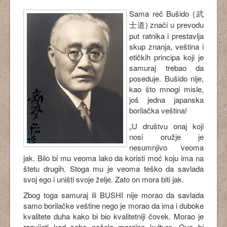
Sama reč Bušido (武
士道) znači u prevodu
put ratnika i prestavlja
skup znanja, veština i
etičkih principa koji je
samuraj trebao da
poseduje. Bušido nije,
kao što mnogi misle,
još jedna japanska
borilačka veština!
„U društvu onaj koji
nosi oružje je
nesumnjivo veoma
jak. Bilo bi mu veoma lako da koristi moć koju ima na
štetu drugih. Stoga mu je veoma teško da savlada
svoj ego i uništi svoje želje. Zato on mora biti jak.
Zbog toga samuraj ili BUSHI nije morao da savlada
samo borilačke veštine nego je morao da ima i duboke
kvalitete duha kako bi bio kvalitetniji čovek. Morao je
razvijati kod sebe načela moralne kulture. Ovo bi