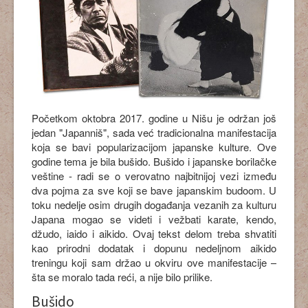
Početkom oktobra 2017. godine u Nišu je održan još
jedan "Japanniš", sada već tradicionalna manifestacija
koja se bavi popularizacijom japanske kulture. Ove
godine tema je bila bušido. Bušido i japanske borilačke
veštine - radi se o verovatno najbitnijoj vezi između
dva pojma za sve koji se bave japanskim budoom. U
toku nedelje osim drugih događanja vezanih za kulturu
Japana mogao se videti i vežbati karate, kendo,
džudo, iaido i aikido. Ovaj tekst delom treba shvatiti
kao prirodni dodatak i dopunu nedeljnom aikido
treningu koji sam držao u okviru ove manifestacije –
šta se moralo tada reći, a nije bilo prilike.
Bušido