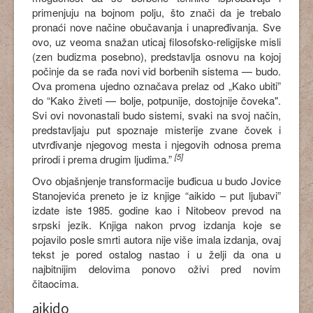
primenjuju na bojnom polju, što znači da je trebalo
pronaći nove načine obučavanja i unapređivanja. Sve
ovo, uz veoma snažan uticaj filosofsko-religijske misli
(zen budizma posebno), predstavlja osnovu na kojoj
počinje da se rađa novi vid borbenih sistema — budo.
Ova promena ujedno označava prelaz od „Kako ubiti”
do “Kako živeti — bolje, potpunije, dostojnije čoveka".
Svi ovi novonastali budo sistemi, svaki na svoj način,
predstavljaju put spoznaje misterije zvane čovek i
utvrđivanje njegovog mesta i njegovih odnosa prema
[5]
prirodi i prema drugim ljudima.”
Ovo objašnjenje transformacije buđicua u budo Jovice
Stanojevića preneto je iz knjige “aikido – put ljubavi”
izdate iste 1985. godine kao i Nitobeov prevod na
srpski jezik. Knjiga nakon prvog izdanja koje se
pojavilo posle smrti autora nije više imala izdanja, ovaj
tekst je pored ostalog nastao i u želji da ona u
najbitnijim delovima ponovo oživi pred novim
čitaocima.
aikido