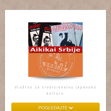
društvo za tradicionalnu japansku
kulturu
POGLEDAJTE