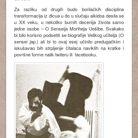
Za razliku od drugih budo borilačkih disciplina
transformacija iz đicua u do u slučaju aikidoa desila se
u XX veku, u nekoliko burnih decenija života samo
jedne osobe – O Senseija Moriheja Uešibe. Svakako
bi bilo korisno podsetiti se biografije Velikog učitelja (O
sensei jap.) ali bi to ovaj esej učinilo predugačkim i
iskušavao bih strpljenje čitalaca naviklih na kratke i
površne forme nalik twiteru ili
facebooku.