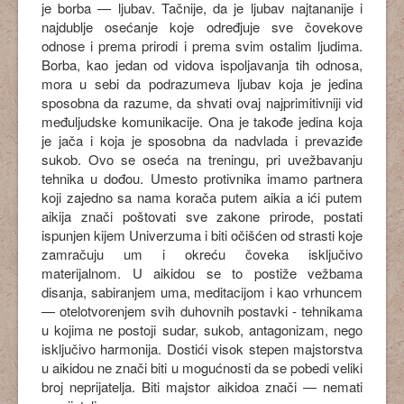
je borba — ljubav. Tačnije, da je ljubav najtananije i
najdublje osećanje koje određjuje sve čovekove
odnose i prema prirodi i prema svim ostalim ljudima.
Borba, kao jedan od vidova ispoljavanja tih odnosa,
mora u sebi da podrazumeva ljubav koja je jedina
sposobna da razume, da shvati ovaj najprimitivniji vid
međuljudske komunikacije. Ona je takođe jedina koja
je jača i koja je sposobna da nadvlada i prevaziđe
sukob. Ovo se oseća na treningu, pri uvežbavanju
tehnika u dođou. Umesto protivnika imamo partnera
koji zajedno sa nama korača putem aikia a ići putem
aikija znači poštovati sve zakone prirode, postati
ispunjen kijem Univerzuma i biti očišćen od strasti koje
zamračuju um i okreću čoveka isključivo
materijalnom. U aikidou se to postiže vežbama
disanja, sabiranjem uma, meditacijom i kao vrhuncem
— otelotvorenjem svih duhovnih postavki - tehnikama
u kojima ne postoji sudar, sukob, antagonizam, nego
isključivo harmonija. Dostići visok stepen majstorstva
u aikidou ne znači biti u mogućnosti da se pobedi veliki
broj neprijatelja. Biti majstor aikidoa znači — nemati