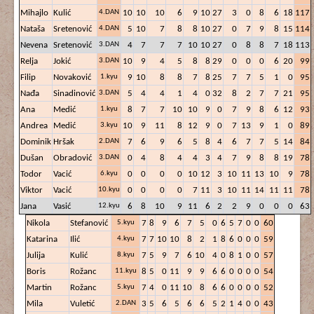
Mihajlo
Kulić
4.DAN
10
10
10
6
9
10
27
3
0
8
6
18
117
Nataša
Sretenović
4.DAN
5
10
7
8
8
10
27
0
7
9
8
15
114
Nevena
Sretenović
3.DAN
4
7
7
7
10
10
27
0
8
8
7
18
113
Relja
Jokić
3.DAN
10
9
4
5
8
8
29
0
0
0
6
20
99
Filip
Novaković
1.kyu
9
10
8
8
7
8
25
7
7
5
1
0
95
Nađa
Sinadinović
3.DAN
5
4
4
1
4
0
32
8
2
7
7
21
95
Ana
Medić
1.kyu
8
7
7
10
10
9
0
7
9
8
6
12
93
Andrea
Medić
3.kyu
10
9
11
8
12
9
0
7
13
9
1
0
89
Dominik
Hršak
2.DAN
7
6
9
6
5
8
4
6
7
7
5
14
84
Dušan
Obradović
3.DAN
0
4
8
4
4
3
4
7
9
8
8
19
78
Todor
Vacić
6.kyu
0
0
0
0
10
12
3
10
11
13
10
9
78
Viktor
Vacić
10.kyu
0
0
0
0
7
11
3
10
11
14
11
11
78
Jana
Vasić
12.kyu
6
8
10
9
11
6
2
2
9
0
0
0
63
Nikola
Stefanović
5.kyu
7
8
9
6
7
5
0
6
5
7
0
0
60
Katarina
Ilić
4.kyu
7
7
10
10
8
2
1
8
6
0
0
0
59
Julija
Kulić
8.kyu
7
5
9
7
6
10
4
0
8
1
0
0
57
Boris
Rožanc
11.kyu
8
5
0
11
9
9
6
6
0
0
0
0
54
Martin
Rožanc
5.kyu
7
4
0
11
10
8
6
6
0
0
0
0
52
Mila
Vuletić
2.DAN
3
5
6
5
6
6
5
2
1
4
0
0
43