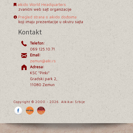
aikido World Headquarters
zvanični web sajt
organizacije
Pregled strana o aikido dođoima
koji imaju prezentacije u okviru sajta
Kontakt
Telefon:
069 125.10.71
Email:
zemun@aiki.rs
Adresa:
KSC "Pinki"
Gradski park 2,
11080 Zemun
Copyright © 2000 - 2026. Aikikai Srbije