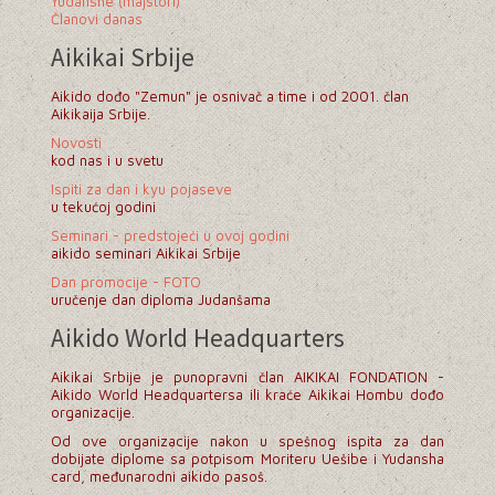
Yudanshe (majstori)
Članovi danas
pogledajte >
Prisustvo na treninzima 2007.
pogledajte >
Aikikai Srbije
Prisustvo na treninzima 2014.
pogledajte >
Prisustvo na treninzima 1999.
Aikido dođo "Zemun" je osnivač a time i od 2001. član
pogledajte >
Prisustvo na treninzima 2006.
pogledajte >
Aikikaija Srbije.
pogledajte >
Prisustvo na treninzima 1998.
Novosti
kod nas i u svetu
pogledajte >
Ispiti za dan i kyu pojaseve
u tekućoj godini
Prisustvo na treninzima kraj 1997.
Seminari - predstojeći u ovoj godini
pogledajte >
aikido seminari Aikikai Srbije
Dan promocije - FOTO
uručenje dan diploma Judanšama
Aikido World Headquarters
Aikikai Srbije je punopravni član AIKIKAI FONDATION -
Aikido World Headquartersa ili kraće Aikikai Hombu dođo
organizacije.
Od ove organizacije nakon u spešnog ispita za dan
dobijate diplome sa potpisom Moriteru Uešibe i Yudansha
card, međunarodni aikido pasoš.