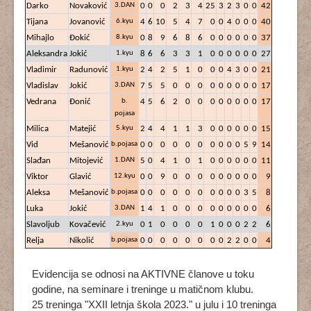
Darko
Novaković
3.DAN
0
0
0
2
3
4
25
3
2
3
0
0
42
Tijana
Jovanović
6.kyu
4
6
10
5
4
7
0
0
4
0
0
0
40
Mihajlo
Đokić
8.kyu
0
8
9
6
8
6
0
0
0
0
0
0
37
Aleksandra
Jokić
1.kyu
8
6
6
3
3
1
0
0
0
0
0
0
27
Vladimir
Radunović
1.kyu
2
4
2
5
1
0
0
0
4
3
0
0
21
Vladislav
Jokić
3.DAN
7
5
5
0
0
0
0
0
0
0
0
0
17
Vedrana
Đonić
b.
4
5
6
2
0
0
0
0
0
0
0
0
17
pojasa
Milica
Matejić
5.kyu
2
4
4
1
1
3
0
0
0
0
0
0
15
Vid
Mešanović
b.pojasa
0
0
0
0
0
0
0
0
0
0
5
9
14
Slađan
Mitojević
1.DAN
5
0
4
1
0
1
0
0
0
0
0
0
11
Viktor
Glavić
12.kyu
0
0
9
0
0
0
0
0
0
0
0
0
9
Aleksa
Mešanović
b.pojasa
0
0
0
0
0
0
0
0
0
0
3
5
8
Luka
Jokić
3.DAN
1
4
1
0
0
0
0
0
0
0
0
0
6
Slavoljub
Kovačević
2.kyu
0
1
0
0
0
0
1
0
0
0
2
2
6
Relja
Nikolić
b.pojasa
0
0
0
0
0
0
0
0
2
2
0
0
4
Evidencija se odnosi na AKTIVNE članove u toku
godine, na seminare i treninge u matičnom klubu.
25 treninga "XXII letnja škola 2023." u julu i 10 treninga