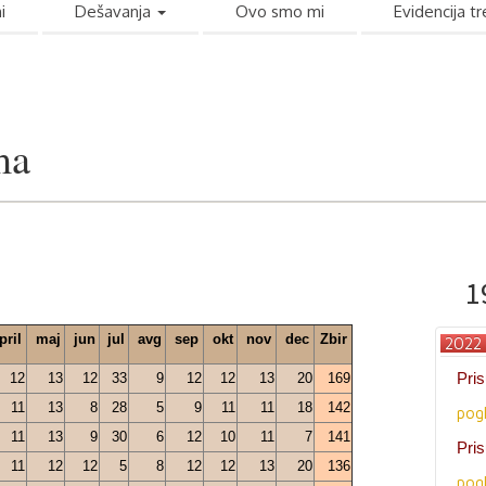
i
Dešavanja
Ovo smo mi
Evidencija t
ma
1
pril
maj
jun
jul
avg
sep
okt
nov
dec
Zbir
2022 
Pris
12
13
12
33
9
12
12
13
20
169
11
13
8
28
5
9
11
11
18
142
pog
11
13
9
30
6
12
10
11
7
141
Pris
11
12
12
5
8
12
12
13
20
136
pog