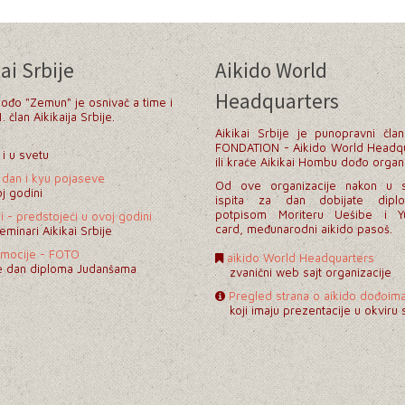
ai Srbije
Aikido World
Headquarters
dođo "Zemun" je osnivač a time i
 član Aikikaija Srbije.
Aikikai Srbije je punopravni član
FONDATION - Aikido World Headq
i u svetu
ili kraće Aikikai Hombu dođo organi
a dan i kyu pojaseve
Od ove organizacije nakon u 
j godini
ispita za dan dobijate dip
potpisom Moriteru Uešibe i Y
 - predstojeći u ovoj godini
card, međunarodni aikido pasoš.
eminari Aikikai Srbije
mocije - FOTO
aikido World Headquarters
e dan diploma Judanšama
zvanični web sajt
organizacije
Pregled strana o aikido dođoim
koji imaju prezentacije u okviru s