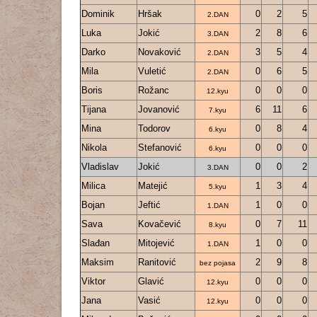
Dominik
Hršak
0
2
5
2.DAN
Luka
Jokić
2
8
6
3.DAN
Darko
Novaković
3
5
4
2.DAN
Mila
Vuletić
0
6
5
2.DAN
Boris
Rožanc
0
0
0
12.kyu
Tijana
Jovanović
6
11
6
7.kyu
Mina
Todorov
0
8
4
6.kyu
Nikola
Stefanović
0
0
0
6.kyu
Vladislav
Jokić
0
0
2
3.DAN
Milica
Matejić
1
3
4
5.kyu
Bojan
Jeftić
1
0
0
1.DAN
Sava
Kovačević
0
7
11
8.kyu
Slađan
Mitojević
1
0
0
1.DAN
Maksim
Ranitović
2
9
8
bez pojasa
Viktor
Glavić
0
0
0
12.kyu
Jana
Vasić
0
0
0
12.kyu