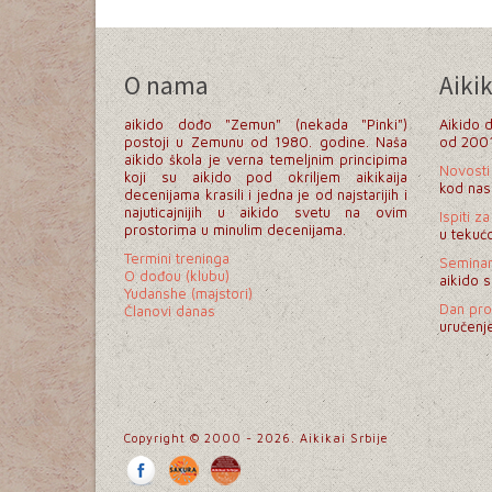
O nama
Aikik
aikido dođo "Zemun" (nekada "Pinki")
Aikido 
postoji u Zemunu od 1980. godine. Naša
od 2001.
aikido škola je verna temeljnim principima
Novosti
koji su aikido pod okriljem aikikaija
kod nas 
decenijama krasili i jedna je od najstarijih i
najuticajnijih u aikido svetu na ovim
Ispiti z
prostorima u minulim decenijama.
u tekućo
Termini treninga
Seminari
O dođou (klubu)
aikido s
Yudanshe (majstori)
Dan pro
Članovi danas
uručenj
Copyright © 2000 - 2026. Aikikai Srbije