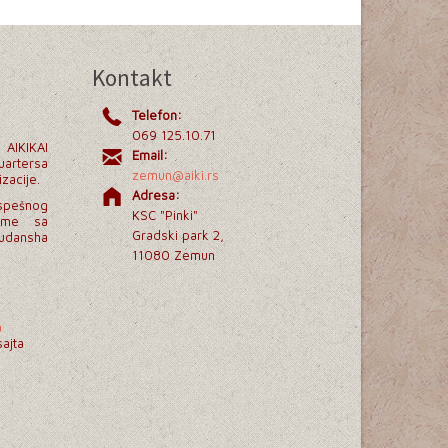
Kontakt
Telefon:
069 125.10.71
 AIKIKAI
Email:
uartersa
zemun@aiki.rs
zacije.
Adresa:
spešnog
KSC "Pinki"
lome sa
Gradski park 2,
udansha
11080 Zemun
a
ajta