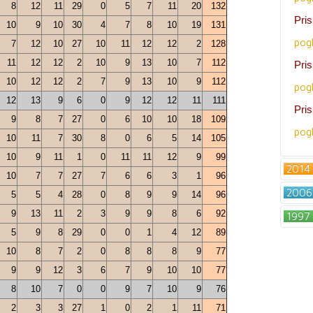
8
12
11
29
0
5
7
11
20
132
Pris
10
9
10
30
4
7
8
10
19
131
pog
7
12
10
27
10
11
12
12
2
128
11
12
12
2
10
9
13
10
7
112
Pris
10
12
12
2
7
9
13
10
9
112
pog
12
13
9
6
0
9
12
12
11
111
Pris
9
8
7
27
0
6
10
10
18
109
pog
10
11
7
30
8
0
6
5
14
105
10
9
11
1
0
11
11
12
9
99
2014 
10
7
7
27
7
6
6
3
1
96
Pris
2006 
5
5
4
28
0
8
9
9
14
96
pog
9
13
11
2
3
9
9
8
6
92
Pris
1997 
5
9
8
29
0
0
1
4
12
89
Pris
pog
Pris
10
8
7
2
0
8
8
8
9
77
pog
Pris
pog
9
9
12
3
6
7
9
10
10
77
Pris
pog
Pris
8
10
7
0
0
9
7
10
9
76
pog
Pris
pog
2
3
3
27
1
0
2
1
11
71