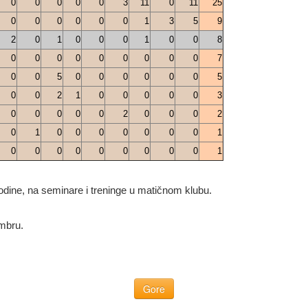
0
0
0
0
0
3
11
0
11
25
0
0
0
0
0
0
1
3
5
9
2
0
1
0
0
0
1
0
0
8
0
0
0
0
0
0
0
0
0
7
0
0
5
0
0
0
0
0
0
5
0
0
2
1
0
0
0
0
0
3
0
0
0
0
0
2
0
0
0
2
0
1
0
0
0
0
0
0
0
1
0
0
0
0
0
0
0
0
0
1
dine, na seminare i treninge u matičnom klubu.
embru.
Gore