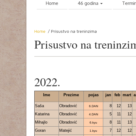
Home
46 godina
Termin
Home
/ Prisustvo na treninzima
Prisustvo na treninzi
2022.
Ime
Prezime
pojas
jan
feb
mart
a
Saša
Obradović
8
12
13
6.DAN
Katarina
Obradović
5
11
12
4.DAN
Mihajlo
Obradović
8
11
13
6.kyu
Goran
Matejić
7
12
12
1.kyu