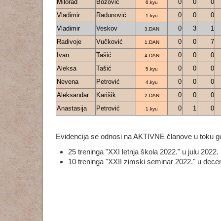
Milorad
Božović
0
0
0
6.kyu
Vladimir
Radunović
0
0
0
1.kyu
Vladimir
Veskov
0
3
1
3.DAN
Radivoje
Vučković
0
0
7
1.DAN
Ivan
Tašić
0
0
0
4.DAN
Aleksa
Tašić
0
0
0
5.kyu
Nevena
Petrović
0
0
0
4.kyu
Aleksandar
Karišik
0
0
0
2.DAN
Anastasija
Petrović
0
1
0
1.kyu
Evidencija se odnosi na AKTIVNE članove u toku go
25 treninga "XXI letnja škola 2022." u julu 2022.
10 treninga "XXII zimski seminar 2022." u dec