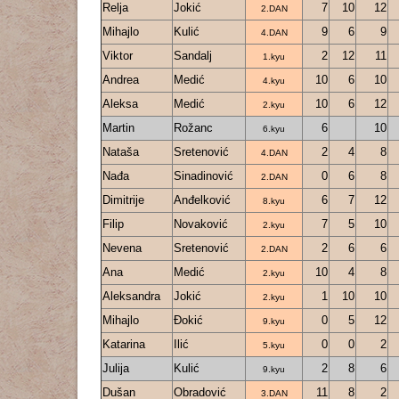
Relja
Jokić
7
10
12
2.DAN
Mihajlo
Kulić
9
6
9
4.DAN
Viktor
Sandalj
2
12
11
1.kyu
Andrea
Medić
10
6
10
4.kyu
Aleksa
Medić
10
6
12
2.kyu
Martin
Rožanc
6
10
6.kyu
Nataša
Sretenović
2
4
8
4.DAN
Nađa
Sinadinović
0
6
8
2.DAN
Dimitrije
Anđelković
6
7
12
8.kyu
Filip
Novaković
7
5
10
2.kyu
Nevena
Sretenović
2
6
6
2.DAN
Ana
Medić
10
4
8
2.kyu
Aleksandra
Jokić
1
10
10
2.kyu
Mihajlo
Đokić
0
5
12
9.kyu
Katarina
Ilić
0
0
2
5.kyu
Julija
Kulić
2
8
6
9.kyu
Dušan
Obradović
11
8
2
3.DAN