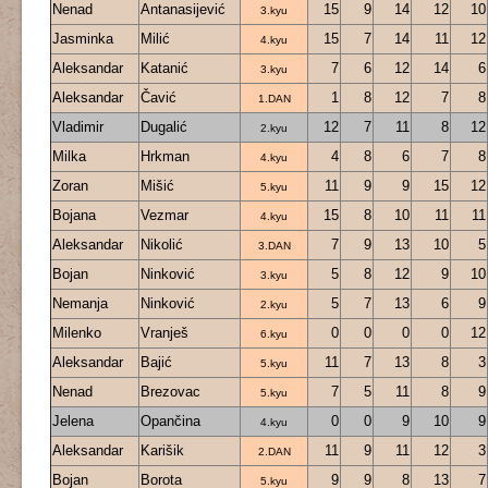
Nenad
Antanasijević
15
9
14
12
10
3.kyu
Jasminka
Milić
15
7
14
11
12
4.kyu
Aleksandar
Katanić
7
6
12
14
6
3.kyu
Aleksandar
Čavić
1
8
12
7
8
1.DAN
Vladimir
Dugalić
12
7
11
8
12
2.kyu
Milka
Hrkman
4
8
6
7
8
4.kyu
Zoran
Mišić
11
9
9
15
12
5.kyu
Bojana
Vezmar
15
8
10
11
11
4.kyu
Aleksandar
Nikolić
7
9
13
10
5
3.DAN
Bojan
Ninković
5
8
12
9
10
3.kyu
Nemanja
Ninković
5
7
13
6
9
2.kyu
Milenko
Vranješ
0
0
0
0
12
6.kyu
Aleksandar
Bajić
11
7
13
8
3
5.kyu
Nenad
Brezovac
7
5
11
8
9
5.kyu
Jelena
Opančina
0
0
9
10
9
4.kyu
Aleksandar
Karišik
11
9
11
12
3
2.DAN
Bojan
Borota
9
9
8
13
7
5.kyu