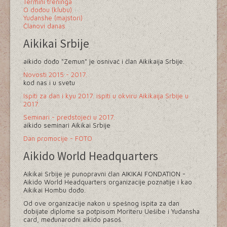
Termini treninga
O dođou (klubu)
Yudanshe (majstori)
Članovi danas
Aikikai Srbije
aikido dođo "Zemun" je osnivač i član Aikikaija Srbije.
Novosti 2015 - 2017.
kod nas i u svetu
Ispiti za dan i kyu 2017. ispiti u okviru Aikikaija Srbije u
2017.
Seminari - predstojeći u 2017.
aikido seminari Aikikai Srbije
Dan promocije - FOTO
Aikido World Headquarters
Aikikai Srbije je punopravni član AIKIKAI FONDATION -
Aikido World Headquarters organizacije poznatije i kao
Aikikai Hombu dođo.
Od ove organizacije nakon u spešnog ispita za dan
dobijate diplome sa potpisom Moriteru Uešibe i Yudansha
card, međunarodni aikido pasoš.