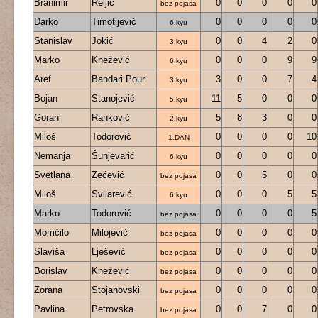
Branimir
Reljić
0
0
0
0
0
bez pojasa
Darko
Timotijević
0
0
0
0
0
6.kyu
Stanislav
Jokić
0
0
4
2
0
3.kyu
Marko
Knežević
0
0
0
9
9
6.kyu
Aref
Bandari Pour
3
0
0
7
4
3.kyu
Bojan
Stanojević
11
5
0
0
0
5.kyu
Goran
Ranković
5
8
3
0
0
2.kyu
Miloš
Todorović
0
0
0
0
10
1.DAN
Nemanja
Šunjevarić
0
0
0
0
0
6.kyu
Svetlana
Zečević
0
0
5
0
0
bez pojasa
Miloš
Svilarević
0
0
0
5
5
6.kyu
Marko
Todorović
0
0
0
0
5
bez pojasa
Momčilo
Milojević
0
0
0
0
0
bez pojasa
Slaviša
Lješević
0
0
0
0
0
bez pojasa
Borislav
Knežević
0
0
0
0
0
bez pojasa
Zorana
Stojanovski
0
0
0
0
0
bez pojasa
Pavlina
Petrovska
0
0
7
0
0
bez pojasa