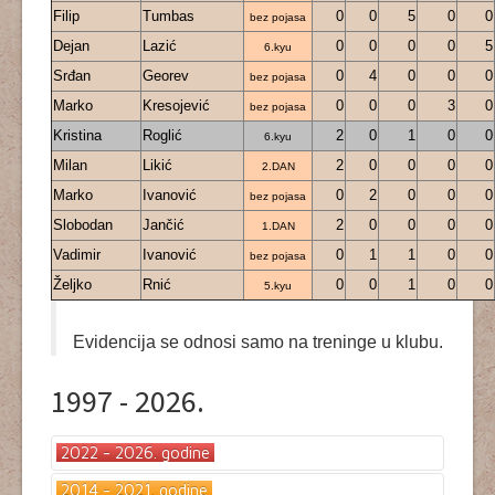
Filip
Tumbas
0
0
5
0
0
bez pojasa
Dejan
Lazić
0
0
0
0
5
6.kyu
Srđan
Georev
0
4
0
0
0
bez pojasa
Marko
Kresojević
0
0
0
3
0
bez pojasa
Kristina
Roglić
2
0
1
0
0
6.kyu
Milan
Likić
2
0
0
0
0
2.DAN
Marko
Ivanović
0
2
0
0
0
bez pojasa
Slobodan
Jančić
2
0
0
0
0
1.DAN
Vadimir
Ivanović
0
1
1
0
0
bez pojasa
Željko
Rnić
0
0
1
0
0
5.kyu
Evidencija se odnosi samo na treninge u klubu.
1997 - 2026.
2022 - 2026. godine
Prisustvo na treninzima 2026.
2014 - 2021. godine