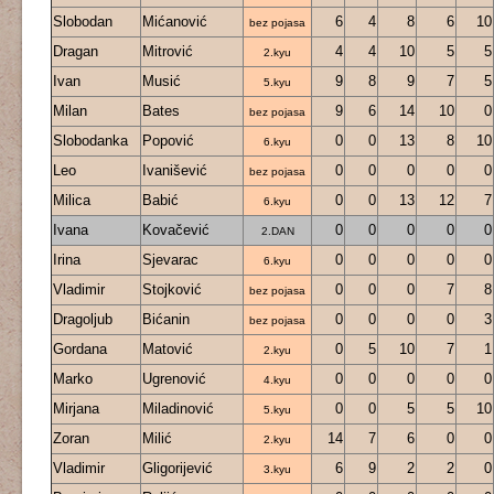
Slobodan
Mićanović
6
4
8
6
10
bez pojasa
Dragan
Mitrović
4
4
10
5
5
2.kyu
Ivan
Musić
9
8
9
7
5
5.kyu
Milan
Bates
9
6
14
10
0
bez pojasa
Slobodanka
Popović
0
0
13
8
10
6.kyu
Leo
Ivanišević
0
0
0
0
0
bez pojasa
Milica
Babić
0
0
13
12
7
6.kyu
Ivana
Kovačević
0
0
0
0
0
2.DAN
Irina
Sjevarac
0
0
0
0
0
6.kyu
Vladimir
Stojković
0
0
0
7
8
bez pojasa
Dragoljub
Bićanin
0
0
0
0
3
bez pojasa
Gordana
Matović
0
5
10
7
1
2.kyu
Marko
Ugrenović
0
0
0
0
0
4.kyu
Mirjana
Miladinović
0
0
5
5
10
5.kyu
Zoran
Milić
14
7
6
0
0
2.kyu
Vladimir
Gligorijević
6
9
2
2
0
3.kyu