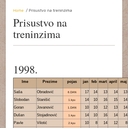
Home
Home
/ Prisustvo na treninzima
46 godina
Prisustvo na
Termini
treninzima
Dešavanja
Ovo smo mi
Evidencija treninga
1998.
Yudanshe
Ime
Prezime
pojas
jan
feb
mart
april
maj
Video
Saša
Obradović
17
14
13
14
13
6.DAN
Slobodan
Stanišić
14
10
16
15
14
1.kyu
Goran
Jovanović
10
10
12
13
14
1.DAN
Dušan
Stojadinović
14
10
16
14
14
1.kyu
Pavle
Vilotić
10
8
14
12
8
2.kyu