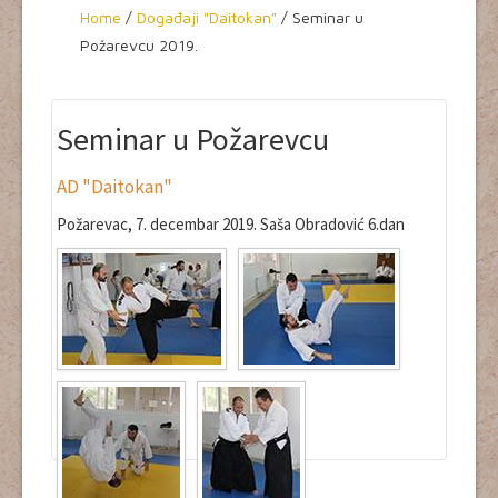
Home
Home
/
Događaji "Daitokan"
/
Seminar u
Požarevcu 2019.
Termini
Događaji
Seminar u Požarevcu
Yudanshe
AD "Daitokan"
Aikikai Srbije - home
Požarevac, 7. decembar 2019. Saša Obradović 6.dan